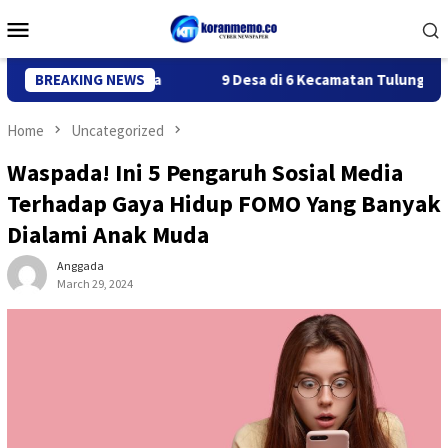
Skip
Mobile
to
Menu
content
, Ini Alasannya
BREAKING NEWS
9 Desa di 6 Kecamatan Tulungagung Alam
Home
Uncategorized
Waspada! Ini 5 Pengaruh Sosial Media
Terhadap Gaya Hidup FOMO Yang Banyak
Dialami Anak Muda
Anggada
March 29, 2024