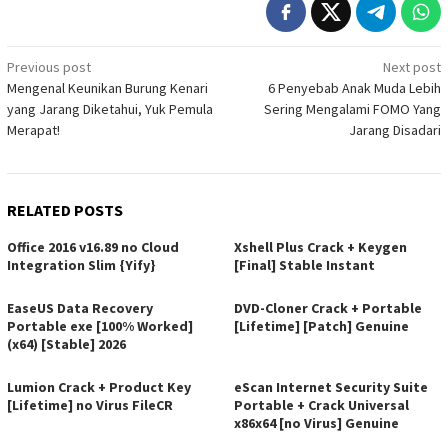
Post
Previous post
Next post
Mengenal Keunikan Burung Kenari
6 Penyebab Anak Muda Lebih
navigation
yang Jarang Diketahui, Yuk Pemula
Sering Mengalami FOMO Yang
Merapat!
Jarang Disadari
RELATED POSTS
Office 2016 v16.89 no Cloud
Xshell Plus Crack + Keygen
Integration Slim {Yify}
[Final] Stable Instant
EaseUS Data Recovery
DVD-Cloner Crack + Portable
Portable exe [100% Worked]
[Lifetime] [Patch] Genuine
(x64) [Stable] 2026
Lumion Crack + Product Key
eScan Internet Security Suite
[Lifetime] no Virus FileCR
Portable + Crack Universal
x86x64 [no Virus] Genuine