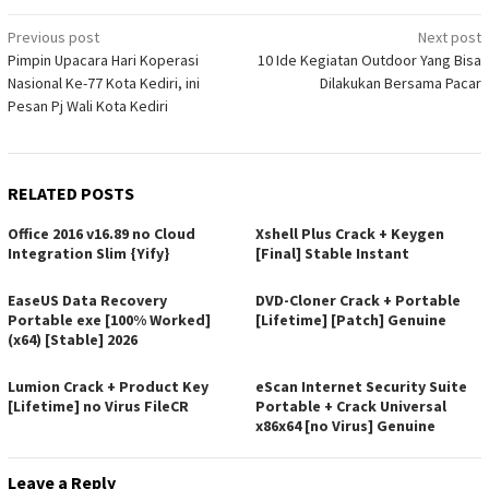
Post
Previous post
Next post
Pimpin Upacara Hari Koperasi
10 Ide Kegiatan Outdoor Yang Bisa
navigation
Nasional Ke-77 Kota Kediri, ini
Dilakukan Bersama Pacar
Pesan Pj Wali Kota Kediri
RELATED POSTS
Office 2016 v16.89 no Cloud
Xshell Plus Crack + Keygen
Integration Slim {Yify}
[Final] Stable Instant
EaseUS Data Recovery
DVD-Cloner Crack + Portable
Portable exe [100% Worked]
[Lifetime] [Patch] Genuine
(x64) [Stable] 2026
Lumion Crack + Product Key
eScan Internet Security Suite
[Lifetime] no Virus FileCR
Portable + Crack Universal
x86x64 [no Virus] Genuine
Leave a Reply