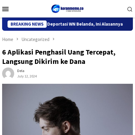
Skip
Mobile
to
Menu
content
migrasi Kediri Deportasi WN Belanda, Ini Alasannya
BREAKING NEWS
9 Desa
Home
Uncategorized
6 Aplikasi Penghasil Uang Tercepat,
Langsung Dikirim ke Dana
Dela
July 12, 2024