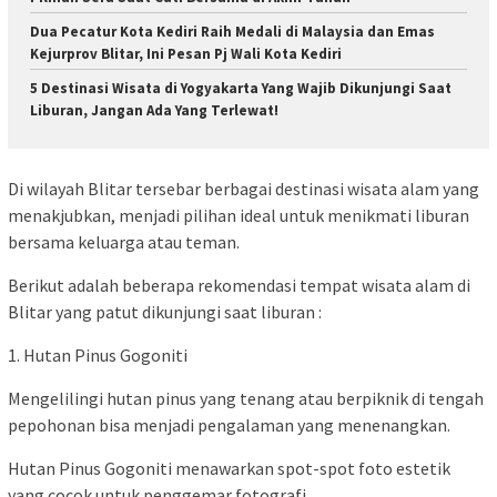
Dua Pecatur Kota Kediri Raih Medali di Malaysia dan Emas
Kejurprov Blitar, Ini Pesan Pj Wali Kota Kediri
5 Destinasi Wisata di Yogyakarta Yang Wajib Dikunjungi Saat
Liburan, Jangan Ada Yang Terlewat!
Di wilayah Blitar tersebar berbagai destinasi wisata alam yang
menakjubkan, menjadi pilihan ideal untuk menikmati liburan
bersama keluarga atau teman.
Berikut adalah beberapa rekomendasi tempat wisata alam di
Blitar yang patut dikunjungi saat liburan :
1. Hutan Pinus Gogoniti
Mengelilingi hutan pinus yang tenang atau berpiknik di tengah
pepohonan bisa menjadi pengalaman yang menenangkan.
Hutan Pinus Gogoniti menawarkan spot-spot foto estetik
yang cocok untuk penggemar fotografi.