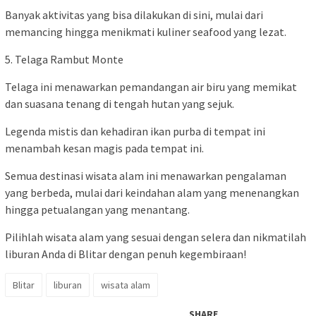
Banyak aktivitas yang bisa dilakukan di sini, mulai dari
memancing hingga menikmati kuliner seafood yang lezat.
5. Telaga Rambut Monte
Telaga ini menawarkan pemandangan air biru yang memikat
dan suasana tenang di tengah hutan yang sejuk.
Legenda mistis dan kehadiran ikan purba di tempat ini
menambah kesan magis pada tempat ini.
Semua destinasi wisata alam ini menawarkan pengalaman
yang berbeda, mulai dari keindahan alam yang menenangkan
hingga petualangan yang menantang.
Pilihlah wisata alam yang sesuai dengan selera dan nikmatilah
liburan Anda di Blitar dengan penuh kegembiraan!
Blitar
liburan
wisata alam
SHARE