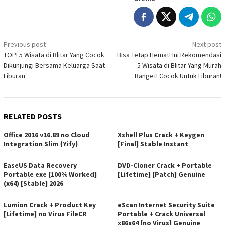
Post
Previous post
Next post
TOP! 5 Wisata di Blitar Yang Cocok
Bisa Tetap Hemat! Ini Rekomendasi
navigation
Dikunjungi Bersama Keluarga Saat
5 Wisata di Blitar Yang Murah
Liburan
Banget! Cocok Untuk Liburan!
RELATED POSTS
Office 2016 v16.89 no Cloud
Xshell Plus Crack + Keygen
Integration Slim {Yify}
[Final] Stable Instant
EaseUS Data Recovery
DVD-Cloner Crack + Portable
Portable exe [100% Worked]
[Lifetime] [Patch] Genuine
(x64) [Stable] 2026
Lumion Crack + Product Key
eScan Internet Security Suite
[Lifetime] no Virus FileCR
Portable + Crack Universal
x86x64 [no Virus] Genuine