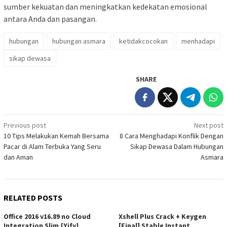
sumber kekuatan dan meningkatkan kedekatan emosional
antara Anda dan pasangan.
hubungan
hubungan asmara
ketidakcocokan
menhadapi
sikap dewasa
SHARE
Post
Previous post
Next post
10 Tips Melakukan Kemah Bersama
8 Cara Menghadapi Konflik Dengan
navigation
Pacar di Alam Terbuka Yang Seru
Sikap Dewasa Dalam Hubungan
dan Aman
Asmara
RELATED POSTS
Office 2016 v16.89 no Cloud
Xshell Plus Crack + Keygen
Integration Slim {Yify}
[Final] Stable Instant