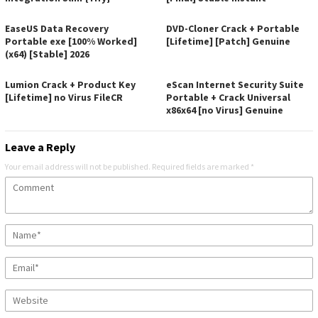
EaseUS Data Recovery
DVD-Cloner Crack + Portable
Portable exe [100% Worked]
[Lifetime] [Patch] Genuine
(x64) [Stable] 2026
Lumion Crack + Product Key
eScan Internet Security Suite
[Lifetime] no Virus FileCR
Portable + Crack Universal
x86x64 [no Virus] Genuine
Leave a Reply
Your email address will not be published.
Required fields are marked
*