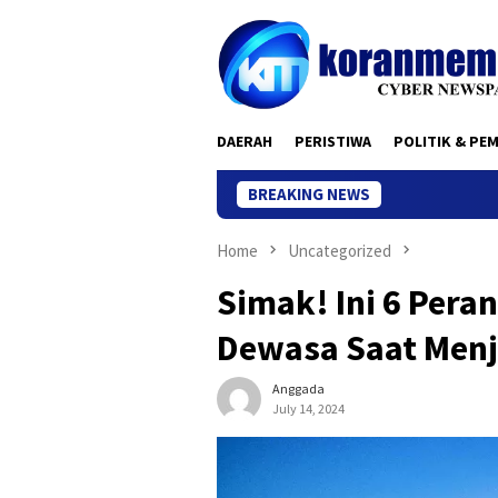
Skip
to
content
DAERAH
PERISTIWA
POLITIK & PE
BREAKING NEWS
Home
Uncategorized
Simak! Ini 6 Pera
Dewasa Saat Menj
Anggada
July 14, 2024