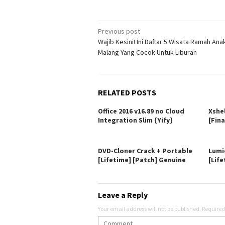
Post
Previous post
Wajib Kesini! Ini Daftar 5 Wisata Ramah Anak
navigation
Malang Yang Cocok Untuk Liburan
RELATED POSTS
Office 2016 v16.89 no Cloud
Xshe
Integration Slim {Yify}
[Fina
DVD-Cloner Crack + Portable
Lumi
[Lifetime] [Patch] Genuine
[Life
Leave a Reply
Your email address will not be published.
Required