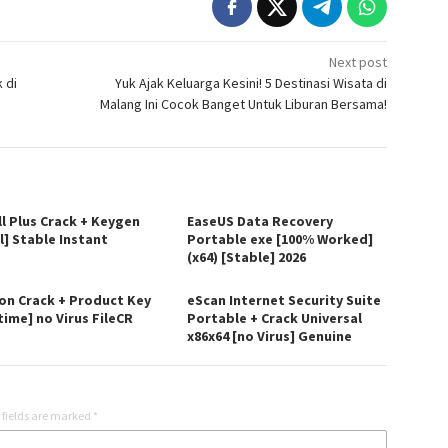
Next post
 di
Yuk Ajak Keluarga Kesini! 5 Destinasi Wisata di
Malang Ini Cocok Banget Untuk Liburan Bersama!
ll Plus Crack + Keygen
EaseUS Data Recovery
l] Stable Instant
Portable exe [100% Worked]
(x64) [Stable] 2026
on Crack + Product Key
eScan Internet Security Suite
time] no Virus FileCR
Portable + Crack Universal
x86x64 [no Virus] Genuine
 fields are marked
*