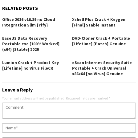
RELATED POSTS
Office 2016 v16.89 no Cloud
Xshell Plus Crack + Keygen
Integration Slim {Yify}
[Final] Stable Instant
EaseUS Data Recovery
DVD-Cloner Crack + Portable
Portable exe [100% Worked]
[Lifetime] [Patch] Genuine
(x64) [Stable] 2026
Lumion Crack + Product Key
eScan Internet Security Suite
[Lifetime] no Virus FileCR
Portable + Crack Universal
x86x64 [no Virus] Genuine
Leave a Reply
Your email address will not be published.
Required fields are marked
*