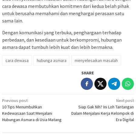
cara dewasa membutuhkan komitmen dari kedua belah pihak
untuk berusaha memahami dan menghargai perasaan satu
sama lain.
Dengan komunikasi yang terbuka, penghargaan terhadap
perbedaan, dan kesediaan untuk berkompromi, hubungan
asmara dapat tumbuh lebih kuat dan lebih bermakna.
cara dewasa
hubunga asmara
menyelesaikan masalah
SHARE
Post
Previous post
Next post
10 Tips Menumbuhkan
Siap Gak Nih? Ini Loh Tantangan
navigation
Kedewasaan Saat Menjalani
Dalam Menjalani Kerja Kelompok di
Hubungan Asmara di Usia Matang
Era Digital