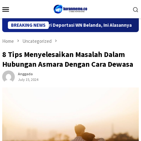
Skip
Mobile
to
Menu
content
 Imigrasi Kediri Deportasi WN Belanda, Ini Alasannya
BREAKING NEWS
9 D
Home
Uncategorized
8 Tips Menyelesaikan Masalah Dalam
Hubungan Asmara Dengan Cara Dewasa
Anggada
July 15, 2024