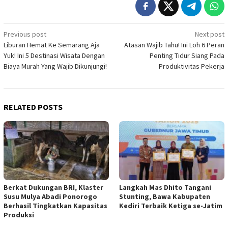
Post
Previous post
Next post
Liburan Hemat Ke Semarang Aja
Atasan Wajib Tahu! Ini Loh 6 Peran
navigation
Yuk! Ini 5 Destinasi Wisata Dengan
Penting Tidur Siang Pada
Biaya Murah Yang Wajib Dikunjungi!
Produktivitas Pekerja
RELATED POSTS
Berkat Dukungan BRI, Klaster
Langkah Mas Dhito Tangani
Susu Mulya Abadi Ponorogo
Stunting, Bawa Kabupaten
Berhasil Tingkatkan Kapasitas
Kediri Terbaik Ketiga se-Jatim
Produksi