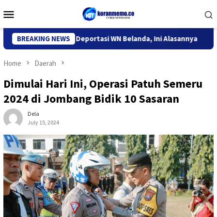
Skip
Mobile
to
Menu
content
igrasi Kediri Deportasi WN Belanda, Ini Alasannya
BREAKING NEWS
9 Desa
Home
Daerah
Dimulai Hari Ini, Operasi Patuh Semeru
2024 di Jombang Bidik 10 Sasaran
Dela
July 15, 2024