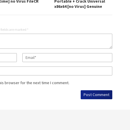
time] no Virus FileCR
Portable + Crack Universal
x86x64 [no Virus] Genuine
 fields are marked
*
his browser for the next time I comment.