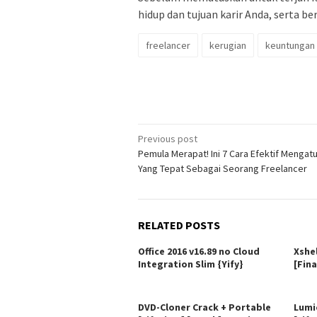
hidup dan tujuan karir Anda, serta 
freelancer
kerugian
keuntungan
Post
Previous post
Pemula Merapat! Ini 7 Cara Efektif Mengat
navigation
Yang Tepat Sebagai Seorang Freelancer
RELATED POSTS
Office 2016 v16.89 no Cloud
Xshe
Integration Slim {Yify}
[Fina
DVD-Cloner Crack + Portable
Lumi