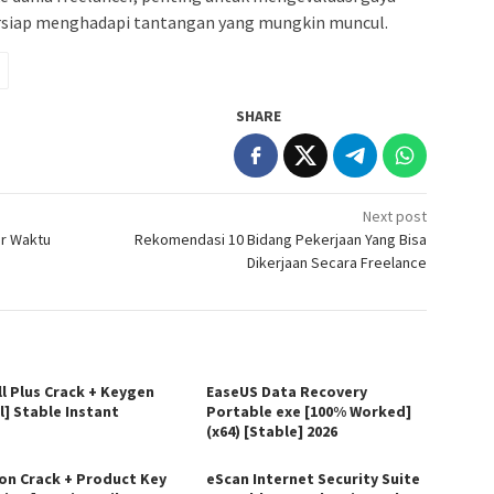
bersiap menghadapi tantangan yang mungkin muncul.
SHARE
Next post
ur Waktu
Rekomendasi 10 Bidang Pekerjaan Yang Bisa
Dikerjaan Secara Freelance
ll Plus Crack + Keygen
EaseUS Data Recovery
l] Stable Instant
Portable exe [100% Worked]
(x64) [Stable] 2026
on Crack + Product Key
eScan Internet Security Suite