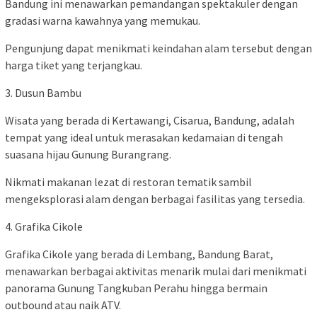
Bandung ini menawarkan pemandangan spektakuler dengan
gradasi warna kawahnya yang memukau.
Pengunjung dapat menikmati keindahan alam tersebut dengan
harga tiket yang terjangkau.
3. Dusun Bambu
Wisata yang berada di Kertawangi, Cisarua, Bandung, adalah
tempat yang ideal untuk merasakan kedamaian di tengah
suasana hijau Gunung Burangrang.
Nikmati makanan lezat di restoran tematik sambil
mengeksplorasi alam dengan berbagai fasilitas yang tersedia.
4. Grafika Cikole
Grafika Cikole yang berada di Lembang, Bandung Barat,
menawarkan berbagai aktivitas menarik mulai dari menikmati
panorama Gunung Tangkuban Perahu hingga bermain
outbound atau naik ATV.