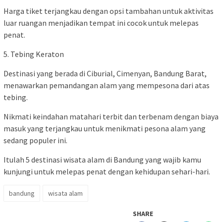
Harga tiket terjangkau dengan opsi tambahan untuk aktivitas
luar ruangan menjadikan tempat ini cocok untuk melepas
penat.
5. Tebing Keraton
Destinasi yang berada di Ciburial, Cimenyan, Bandung Barat,
menawarkan pemandangan alam yang mempesona dari atas
tebing.
Nikmati keindahan matahari terbit dan terbenam dengan biaya
masuk yang terjangkau untuk menikmati pesona alam yang
sedang populer ini.
Itulah 5 destinasi wisata alam di Bandung yang wajib kamu
kunjungi untuk melepas penat dengan kehidupan sehari-hari.
bandung
wisata alam
SHARE