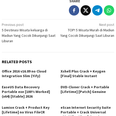
SHARE
Post
Previous post
Next post
5 Destinasi Wisata keluarga di
TOP! 5 Wisata Murah di Madiun
navigation
Madiun Yang Cocok Dikunjungi Saat
Yang Cocok Dikunjungi Saat Liburan
Liburan
RELATED POSTS
Office 2016 v16.89 no Cloud
Xshell Plus Crack + Keygen
Integration Slim {Yify}
[Final] Stable Instant
EaseUS Data Recovery
DVD-Cloner Crack + Portable
Portable exe [100% Worked]
[Lifetime] [Patch] Genuine
(x64) [Stable] 2026
Lumion Crack + Product Key
eScan Internet Security Suite
[Lifetime] no Virus FileCR
Portable + Crack Universal