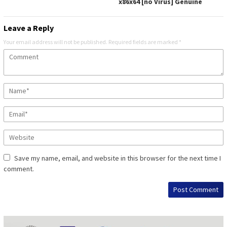
x86x64 [no Virus] Genuine
Leave a Reply
Your email address will not be published.
Required fields are marked
*
Save my name, email, and website in this browser for the next time I
comment.