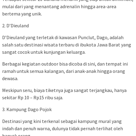
mulai dari yang menantang adrenalin hingga area-area
bertema yang unik.
2. D’Dieuland
D’Dieuland yang terletak di kawasan Punclut, Dago, adalah
salah satu destinasi wisata terbaru di ibukota Jawa Barat yang
sangat cocok untuk kunjungan keluarga.
Berbagai kegiatan outdoor bisa dicoba di sini, dan tempat ini
ramah untuk semua kalangan, dari anak-anak hingga orang
dewasa.
Meskipun seru, biaya tiketnya juga sangat terjangkau, hanya
sekitar Rp 10 – Rp15 ribu saja.
3. Kampung Dago Pojok
Destinasi yang kini terkenal sebagai kampung mural yang
indah dan penuh warna, dulunya tidak pernah terlihat oleh
banyak orang.