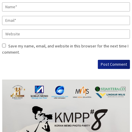
Save my name, email, and website in this browser for the next time I
comment.