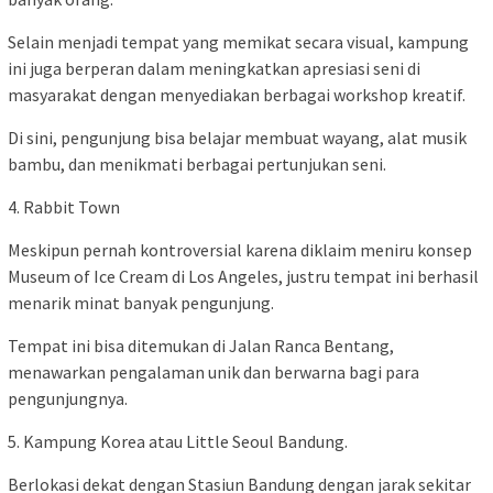
Selain menjadi tempat yang memikat secara visual, kampung
ini juga berperan dalam meningkatkan apresiasi seni di
masyarakat dengan menyediakan berbagai workshop kreatif.
Di sini, pengunjung bisa belajar membuat wayang, alat musik
bambu, dan menikmati berbagai pertunjukan seni.
4. Rabbit Town
Meskipun pernah kontroversial karena diklaim meniru konsep
Museum of Ice Cream di Los Angeles, justru tempat ini berhasil
menarik minat banyak pengunjung.
Tempat ini bisa ditemukan di Jalan Ranca Bentang,
menawarkan pengalaman unik dan berwarna bagi para
pengunjungnya.
5. Kampung Korea atau Little Seoul Bandung.
Berlokasi dekat dengan Stasiun Bandung dengan jarak sekitar