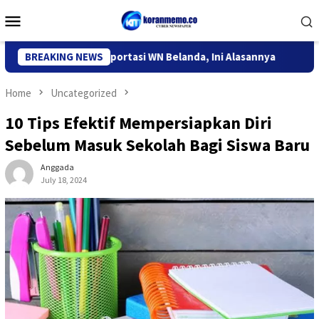
Skip
Mobile
to
Menu
content
grasi Kediri Deportasi WN Belanda, Ini Alasannya
BREAKING NEWS
9 Desa 
Home
Uncategorized
10 Tips Efektif Mempersiapkan Diri
Sebelum Masuk Sekolah Bagi Siswa Baru
Anggada
July 18, 2024