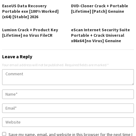
EaseUS Data Recovery
DVD-Cloner Crack + Portable
Portable exe [100% Worked]
[Lifetime] [Patch] Genuine
(x64) [Stable] 2026
Lumion Crack + Product Key
eScan Internet Security Suite
[Lifetime] no Virus FileCR
Portable + Crack Universal
x86x64 [no Virus] Genuine
Leave a Reply
Your email address will not be published.
Required fields are marked
*
Save my name, email, and website in this browser for the next time I