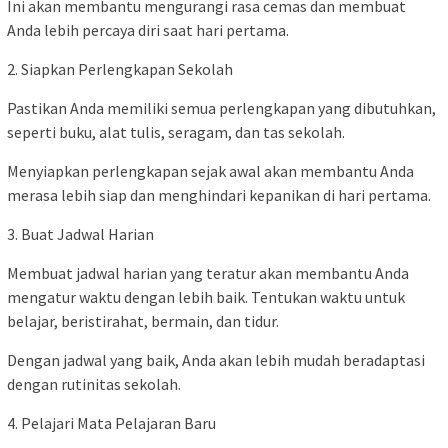
Ini akan membantu mengurangi rasa cemas dan membuat
Anda lebih percaya diri saat hari pertama.
2. Siapkan Perlengkapan Sekolah
Pastikan Anda memiliki semua perlengkapan yang dibutuhkan,
seperti buku, alat tulis, seragam, dan tas sekolah.
Menyiapkan perlengkapan sejak awal akan membantu Anda
merasa lebih siap dan menghindari kepanikan di hari pertama.
3. Buat Jadwal Harian
Membuat jadwal harian yang teratur akan membantu Anda
mengatur waktu dengan lebih baik. Tentukan waktu untuk
belajar, beristirahat, bermain, dan tidur.
Dengan jadwal yang baik, Anda akan lebih mudah beradaptasi
dengan rutinitas sekolah.
4. Pelajari Mata Pelajaran Baru