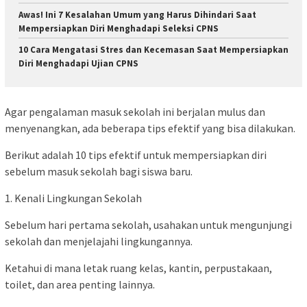
Awas! Ini 7 Kesalahan Umum yang Harus Dihindari Saat
Mempersiapkan Diri Menghadapi Seleksi CPNS
10 Cara Mengatasi Stres dan Kecemasan Saat Mempersiapkan
Diri Menghadapi Ujian CPNS
Agar pengalaman masuk sekolah ini berjalan mulus dan
menyenangkan, ada beberapa tips efektif yang bisa dilakukan.
Berikut adalah 10 tips efektif untuk mempersiapkan diri
sebelum masuk sekolah bagi siswa baru.
1. Kenali Lingkungan Sekolah
Sebelum hari pertama sekolah, usahakan untuk mengunjungi
sekolah dan menjelajahi lingkungannya.
Ketahui di mana letak ruang kelas, kantin, perpustakaan,
toilet, dan area penting lainnya.