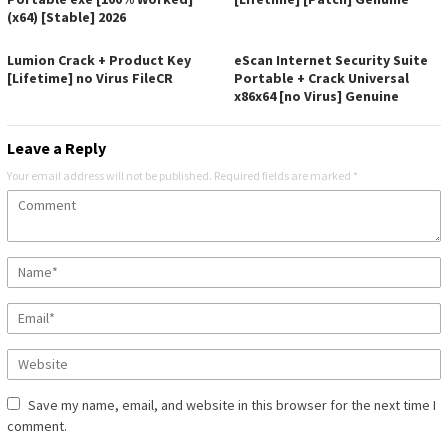
(x64) [Stable] 2026
Lumion Crack + Product Key
eScan Internet Security Suite
[Lifetime] no Virus FileCR
Portable + Crack Universal
x86x64 [no Virus] Genuine
Leave a Reply
Your email address will not be published.
Required fields are marked
*
Save my name, email, and website in this browser for the next time I
comment.