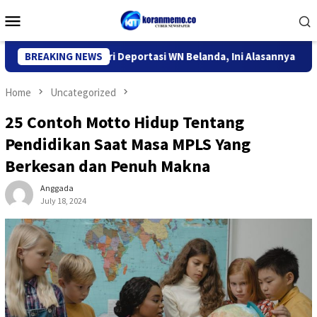
Skip
Mobile
to
Menu
content
 Imigrasi Kediri Deportasi WN Belanda, Ini Alasannya
BREAKING NEWS
9 De
Home
Uncategorized
25 Contoh Motto Hidup Tentang
Pendidikan Saat Masa MPLS Yang
Berkesan dan Penuh Makna
Anggada
July 18, 2024