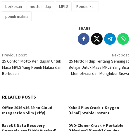
berkesan
motto hidup
MPLS
Pendidikan
penuh makna
SHARE
Post
Previous post
Next post
25 Contoh Motto Kehidupan Untuk
25 Motto Hidup Tentang Semangat
navigation
Masa MPLS Yang Penuh Makna dan
Belajar Untuk Masa MPLS Yang Bisa
Berkesan
Memotivasi dan Menghibur Siswa
RELATED POSTS
Office 2016 v16.89 no Cloud
Xshell Plus Crack + Keygen
Integration Slim {Yify}
[Final] Stable Instant
EaseUS Data Recovery
DVD-Cloner Crack + Portable
Portable exe [100% Worked]
[Lifetime] [Patch] Genuine