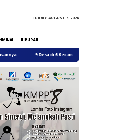
FRIDAY, AUGUST 7, 2026
IMINAL
HIBURAN
9 Desa di 6 Kecamatan Tulungagung Alami Kekeringan
P