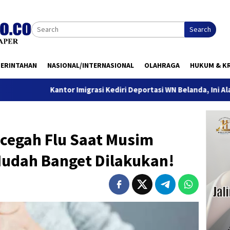
Search
MERINTAHAN
NASIONAL/INTERNASIONAL
OLAHRAGA
HUKUM & KR
antor Imigrasi Kediri Deportasi WN Belanda, Ini Alasannya
ncegah Flu Saat Musim
Mudah Banget Dilakukan!