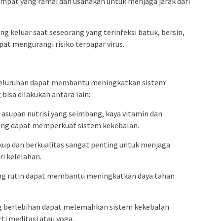
empat yang ramai dan usahakan untuk menjaga jarak dari
ng keluar saat seseorang yang terinfeksi batuk, bersin,
apat mengurangi risiko terpapar virus.
seluruhan dapat membantu meningkatkan sistem
bisa dilakukan antara lain:
asupan nutrisi yang seimbang, kaya vitamin dan
yang dapat memperkuat sistem kekebalan.
cukup dan berkualitas sangat penting untuk menjaga
i kelelahan.
 yang rutin dapat membantu meningkatkan daya tahan
ang berlebihan dapat melemahkan sistem kekebalan
ti meditasi atau yoga.