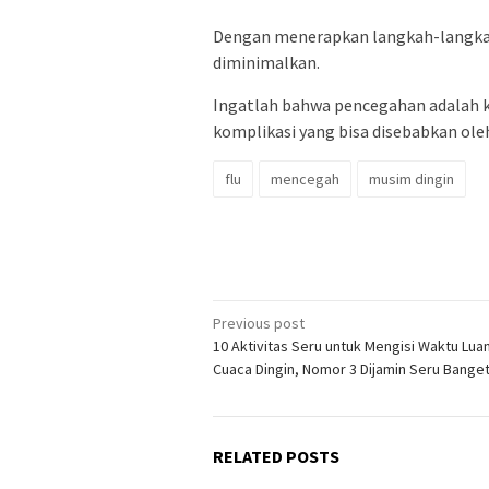
Dengan menerapkan langkah-langkah d
diminimalkan.
Ingatlah bahwa pencegahan adalah 
komplikasi yang bisa disebabkan oleh
flu
mencegah
musim dingin
Post
Previous post
10 Aktivitas Seru untuk Mengisi Waktu Lua
navigation
Cuaca Dingin, Nomor 3 Dijamin Seru Banget
RELATED POSTS