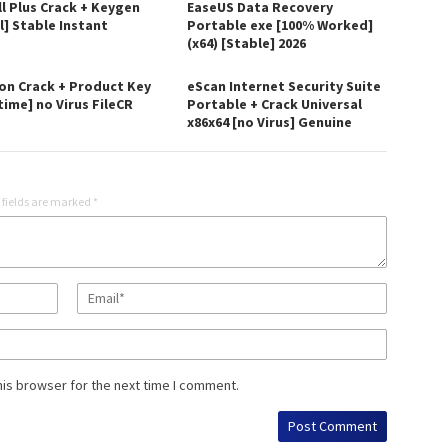
ll Plus Crack + Keygen
EaseUS Data Recovery
l] Stable Instant
Portable exe [100% Worked]
(x64) [Stable] 2026
on Crack + Product Key
eScan Internet Security Suite
time] no Virus FileCR
Portable + Crack Universal
x86x64 [no Virus] Genuine
 fields are marked
*
his browser for the next time I comment.