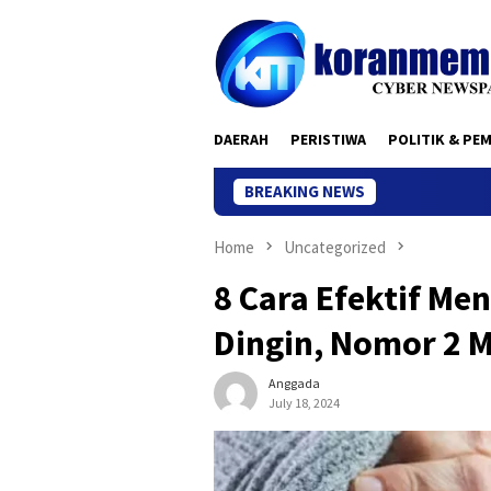
Skip
to
content
DAERAH
PERISTIWA
POLITIK & PE
BREAKING NEWS
K
Home
Uncategorized
8 Cara Efektif Me
Dingin, Nomor 2 
Anggada
July 18, 2024