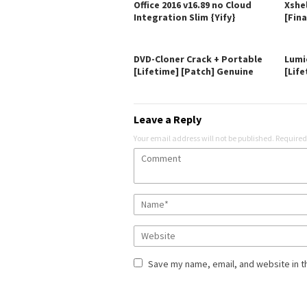
Office 2016 v16.89 no Cloud
Xshe
Integration Slim {Yify}
[Fina
DVD-Cloner Crack + Portable
Lumi
[Lifetime] [Patch] Genuine
[Life
Leave a Reply
Your email address will not be published.
Required
Save my name, email, and website in t