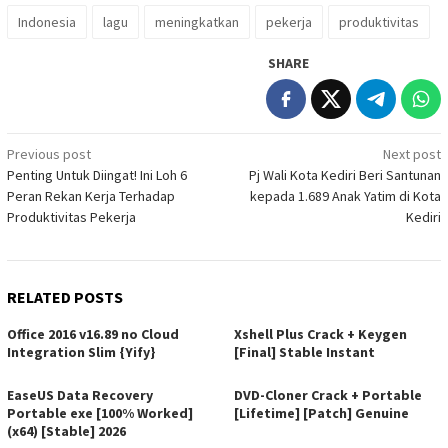
Indonesia
lagu
meningkatkan
pekerja
produktivitas
SHARE
Post
Previous post
Next post
Penting Untuk Diingat! Ini Loh 6
Pj Wali Kota Kediri Beri Santunan
navigation
Peran Rekan Kerja Terhadap
kepada 1.689 Anak Yatim di Kota
Produktivitas Pekerja
Kediri
RELATED POSTS
Office 2016 v16.89 no Cloud
Xshell Plus Crack + Keygen
Integration Slim {Yify}
[Final] Stable Instant
EaseUS Data Recovery
DVD-Cloner Crack + Portable
Portable exe [100% Worked]
[Lifetime] [Patch] Genuine
(x64) [Stable] 2026