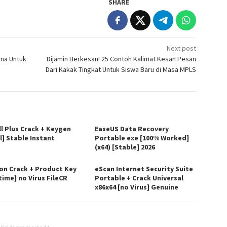
SHARE
Next post
kna Untuk
Dijamin Berkesan! 25 Contoh Kalimat Kesan Pesan
Dari Kakak Tingkat Untuk Siswa Baru di Masa MPLS
ll Plus Crack + Keygen
EaseUS Data Recovery
l] Stable Instant
Portable exe [100% Worked]
(x64) [Stable] 2026
on Crack + Product Key
eScan Internet Security Suite
time] no Virus FileCR
Portable + Crack Universal
x86x64 [no Virus] Genuine