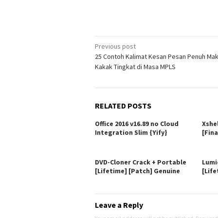
Post
Previous post
25 Contoh Kalimat Kesan Pesan Penuh Ma
navigation
Kakak Tingkat di Masa MPLS
RELATED POSTS
Office 2016 v16.89 no Cloud
Xshe
Integration Slim {Yify}
[Fina
DVD-Cloner Crack + Portable
Lumi
[Lifetime] [Patch] Genuine
[Life
Leave a Reply