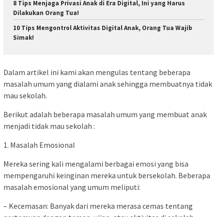
8 Tips Menjaga Privasi Anak di Era Digital, Ini yang Harus
Dilakukan Orang Tua!
10 Tips Mengontrol Aktivitas Digital Anak, Orang Tua Wajib
Simak!
Dalam artikel ini kami akan mengulas tentang beberapa
masalah umum yang dialami anak sehingga membuatnya tidak
mau sekolah.
Berikut adalah beberapa masalah umum yang membuat anak
menjadi tidak mau sekolah :
1. Masalah Emosional
Mereka sering kali mengalami berbagai emosi yang bisa
mempengaruhi keinginan mereka untuk bersekolah. Beberapa
masalah emosional yang umum meliputi:
– Kecemasan: Banyak dari mereka merasa cemas tentang