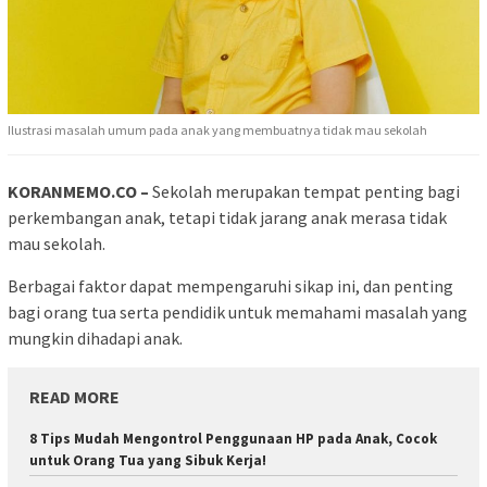
Ilustrasi masalah umum pada anak yang membuatnya tidak mau sekolah
KORANMEMO.CO –
Sekolah merupakan tempat penting bagi
perkembangan anak, tetapi tidak jarang anak merasa tidak
mau sekolah.
Berbagai faktor dapat mempengaruhi sikap ini, dan penting
bagi orang tua serta pendidik untuk memahami masalah yang
mungkin dihadapi anak.
READ MORE
8 Tips Mudah Mengontrol Penggunaan HP pada Anak, Cocok
untuk Orang Tua yang Sibuk Kerja!