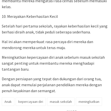
membantu mereka mengatasi rasa cemas sebelum memasuki
kelas.
10. Merayakan Keberhasilan Kecil
Setelah hari pertama sekolah, rayakan keberhasilan kecil yang
berhasi diraih anak, tidak peduli seberapa sederhana.
Hal ini akan memperkuat rasa percaya diri mereka dan
mendorong mereka untuk terus maju.
Meningkatkan kepercayaan diri anak sebelum masuk sekolah
sangat penting untuk membantu mereka menghadapi
tantangan baru.
Dengan persiapan yang tepat dan dukungan dari orang tua,
anak dapat memulai perjalanan pendidikan mereka dengan
penuh keyakinan dan semangat.
Anak
kepercayaan diri
masuk sekolah
meningkatkan