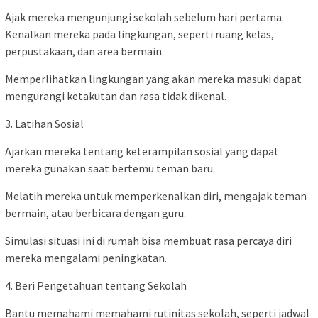
Ajak mereka mengunjungi sekolah sebelum hari pertama.
Kenalkan mereka pada lingkungan, seperti ruang kelas,
perpustakaan, dan area bermain.
Memperlihatkan lingkungan yang akan mereka masuki dapat
mengurangi ketakutan dan rasa tidak dikenal.
3. Latihan Sosial
Ajarkan mereka tentang keterampilan sosial yang dapat
mereka gunakan saat bertemu teman baru.
Melatih mereka untuk memperkenalkan diri, mengajak teman
bermain, atau berbicara dengan guru.
Simulasi situasi ini di rumah bisa membuat rasa percaya diri
mereka mengalami peningkatan.
4. Beri Pengetahuan tentang Sekolah
Bantu memahami memahami rutinitas sekolah, seperti jadwal