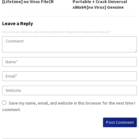
[Lifetime] no Virus FileCR
Portable + Crack Universal
x86x64 [no Virus] Genuine
Leave a Reply
Your email address will not be published.
Required fields are marked
*
Save my name, email, and website in this browser for the next time I
comment.