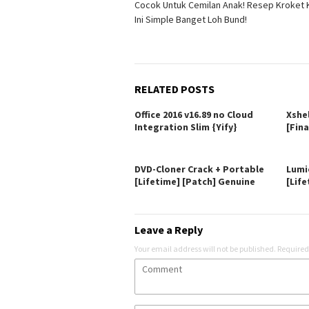
Cocok Untuk Cemilan Anak! Resep Kroket
navigation
Ini Simple Banget Loh Bund!
RELATED POSTS
Office 2016 v16.89 no Cloud
Xshe
Integration Slim {Yify}
[Fina
DVD-Cloner Crack + Portable
Lumi
[Lifetime] [Patch] Genuine
[Life
Leave a Reply
Your email address will not be published.
Required