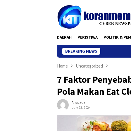
Skip
to
content
DAERAH
PERISTIWA
POLITIK & PE
BREAKING NEWS
Home
Uncategorized
7 Faktor Penyeba
Pola Makan Eat Cl
Anggada
July 23, 2024