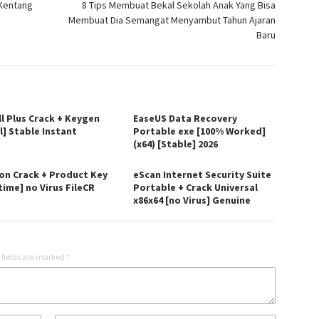
 Kentang
8 Tips Membuat Bekal Sekolah Anak Yang Bisa
Membuat Dia Semangat Menyambut Tahun Ajaran
Baru
ll Plus Crack + Keygen
EaseUS Data Recovery
l] Stable Instant
Portable exe [100% Worked]
(x64) [Stable] 2026
on Crack + Product Key
eScan Internet Security Suite
time] no Virus FileCR
Portable + Crack Universal
x86x64 [no Virus] Genuine
 fields are marked
*