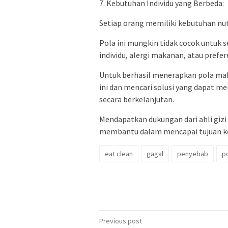
7. Kebutuhan Individu yang Berbeda:
Setiap orang memiliki kebutuhan nut
Pola ini mungkin tidak cocok untuk 
individu, alergi makanan, atau prefere
Untuk berhasil menerapkan pola ma
ini dan mencari solusi yang dapat me
secara berkelanjutan.
Mendapatkan dukungan dari ahli gizi
membantu dalam mencapai tujuan ke
eat clean
gagal
penyebab
p
Post
Previous post