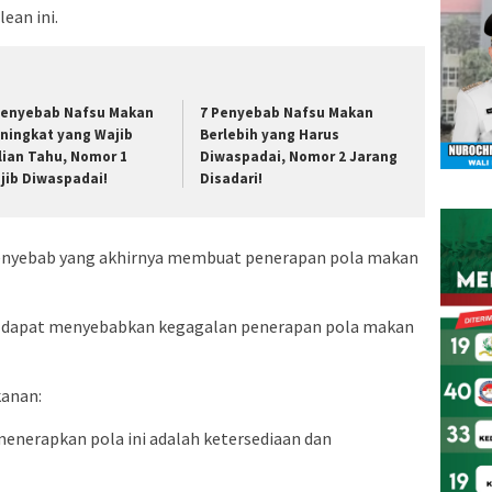
ean ini.
Penyebab Nafsu Makan
7 Penyebab Nafsu Makan
ningkat yang Wajib
Berlebih yang Harus
lian Tahu, Nomor 1
Diwaspadai, Nomor 2 Jarang
jib Diwaspadai!
Disadari!
penyebab yang akhirnya membuat penerapan pola makan
ng dapat menyebabkan kegagalan penerapan pola makan
kanan:
enerapkan pola ini adalah ketersediaan dan