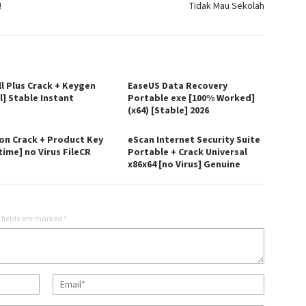
!
Tidak Mau Sekolah
ll Plus Crack + Keygen
EaseUS Data Recovery
l] Stable Instant
Portable exe [100% Worked]
(x64) [Stable] 2026
on Crack + Product Key
eScan Internet Security Suite
time] no Virus FileCR
Portable + Crack Universal
x86x64 [no Virus] Genuine
 fields are marked
*