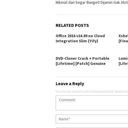
Nikmat dan Segar Banget! Dijamin Gak Alot
RELATED POSTS
Office 2016 v16.89 no Cloud
Xshe
Integration Slim {Yify}
[Fina
DVD-Cloner Crack + Portable
Lumi
[Lifetime] [Patch] Genuine
[Life
Leave a Reply
Your email address will not be published.
Required