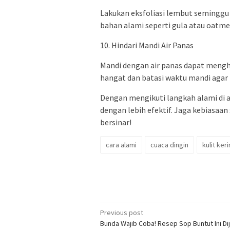
Lakukan eksfoliasi lembut seminggu 
bahan alami seperti gula atau oatmea
10. Hindari Mandi Air Panas
Mandi dengan air panas dapat menghi
hangat dan batasi waktu mandi agar 
Dengan mengikuti langkah alami di at
dengan lebih efektif. Jaga kebiasaan
bersinar!
cara alami
cuaca dingin
kulit ker
Post
Previous post
Bunda Wajib Coba! Resep Sop Buntut Ini Di
navigation