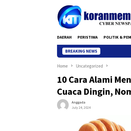
Skip
to
content
DAERAH
PERISTIWA
POLITIK & PE
BREAKING NEWS
Home
Uncategorized
10 Cara Alami Men
Cuaca Dingin, Nom
Anggada
July 24, 2024