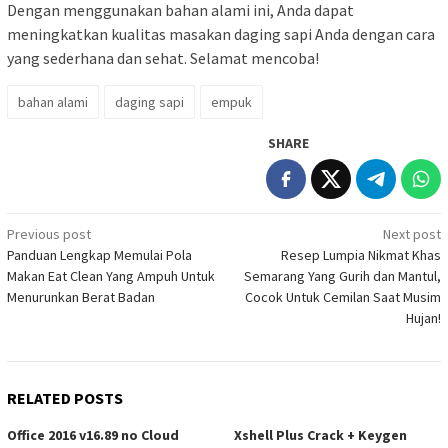
Dengan menggunakan bahan alami ini, Anda dapat
meningkatkan kualitas masakan daging sapi Anda dengan cara
yang sederhana dan sehat. Selamat mencoba!
bahan alami
daging sapi
empuk
SHARE
Post
Previous post
Next post
Panduan Lengkap Memulai Pola
Resep Lumpia Nikmat Khas
navigation
Makan Eat Clean Yang Ampuh Untuk
Semarang Yang Gurih dan Mantul,
Menurunkan Berat Badan
Cocok Untuk Cemilan Saat Musim
Hujan!
RELATED POSTS
Office 2016 v16.89 no Cloud
Xshell Plus Crack + Keygen