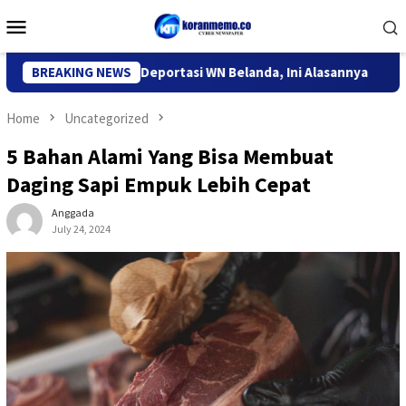
Skip
Mobile
to
Menu
content
migrasi Kediri Deportasi WN Belanda, Ini Alasannya
BREAKING NEWS
9 Des
Home
Uncategorized
5 Bahan Alami Yang Bisa Membuat
Daging Sapi Empuk Lebih Cepat
Anggada
July 24, 2024