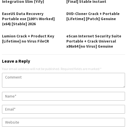
Integration Slim {Yify}
[Final] Stable Instant
EaseUS Data Recovery
DVD-Cloner Crack + Portable
Portable exe [100% Worked]
[Lifetime] [Patch] Genuine
(x64) [Stable] 2026
Lumion Crack + Product Key
eScan Internet Security Suite
[Lifetime] no Virus FileCR
Portable + Crack Universal
x86x64 [no Virus] Genuine
Leave a Reply
Your email address will not be published.
Required fields are marked
*