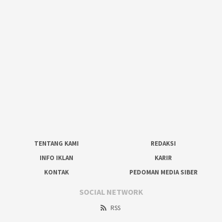
TENTANG KAMI
REDAKSI
INFO IKLAN
KARIR
KONTAK
PEDOMAN MEDIA SIBER
SOCIAL NETWORK
RSS