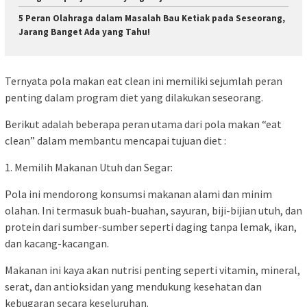
5 Peran Olahraga dalam Masalah Bau Ketiak pada Seseorang,
Jarang Banget Ada yang Tahu!
Ternyata pola makan eat clean ini memiliki sejumlah peran
penting dalam program diet yang dilakukan seseorang.
Berikut adalah beberapa peran utama dari pola makan “eat
clean” dalam membantu mencapai tujuan diet :
1. Memilih Makanan Utuh dan Segar:
Pola ini mendorong konsumsi makanan alami dan minim
olahan. Ini termasuk buah-buahan, sayuran, biji-bijian utuh, dan
protein dari sumber-sumber seperti daging tanpa lemak, ikan,
dan kacang-kacangan.
Makanan ini kaya akan nutrisi penting seperti vitamin, mineral,
serat, dan antioksidan yang mendukung kesehatan dan
kebugaran secara keseluruhan.