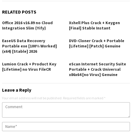
RELATED POSTS
Office 2016 v16.89 no Cloud
Xshell Plus Crack + Keygen
Integration Slim {Yify}
[Final] Stable Instant
EaseUS Data Recovery
DVD-Cloner Crack + Portable
Portable exe [100% Worked]
[Lifetime] [Patch] Genuine
(x64) [Stable] 2026
Lumion Crack + Product Key
eScan Internet Security Suite
[Lifetime] no Virus FileCR
Portable + Crack Universal
x86x64 [no Virus] Genuine
Leave a Reply
Your email address will not be published.
Required fields are marked
*