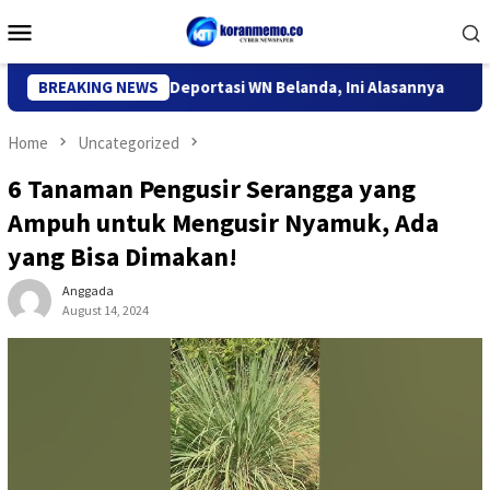
Skip
Mobile
to
Menu
content
migrasi Kediri Deportasi WN Belanda, Ini Alasannya
BREAKING NEWS
9 Des
Home
Uncategorized
6 Tanaman Pengusir Serangga yang
Ampuh untuk Mengusir Nyamuk, Ada
yang Bisa Dimakan!
Anggada
August 14, 2024