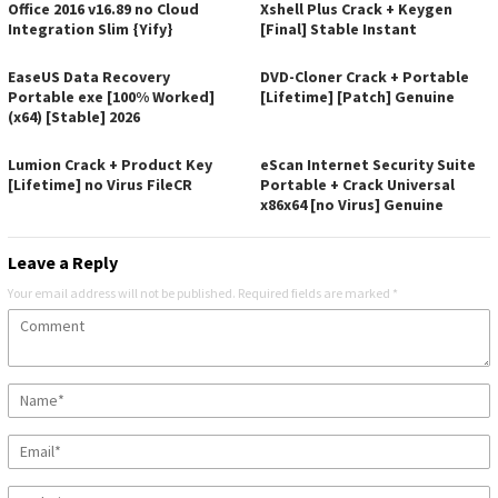
Office 2016 v16.89 no Cloud
Xshell Plus Crack + Keygen
Integration Slim {Yify}
[Final] Stable Instant
EaseUS Data Recovery
DVD-Cloner Crack + Portable
Portable exe [100% Worked]
[Lifetime] [Patch] Genuine
(x64) [Stable] 2026
Lumion Crack + Product Key
eScan Internet Security Suite
[Lifetime] no Virus FileCR
Portable + Crack Universal
x86x64 [no Virus] Genuine
Leave a Reply
Your email address will not be published.
Required fields are marked
*