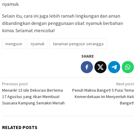
nyamuk.
Selain itu, cara ini juga lebih ramah lingkungan dan aman
dibandingkan dengan penggunaan obat nyamuk berbahan
kimia. Selamat mencoba!
mengusir
nyamuk
tanaman pengusir serangga
SHARE
Post
Previous post
Next post
Menarik! 15 Ide Dekorasi Bertema
Penuh Makna Banget! 5 Puisi Tema
navigation
17 Agustus yang Akan Membuat
Kemerdekaan Ini Menyentuh Hati
Suasana Kampung Semakin Meriah
Banget!
RELATED POSTS