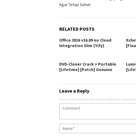
navigation
Agar Tetap Sehat
RELATED POSTS
Office 2016 v16.89 no Cloud
Xshe
Integration Slim {Yify}
[Fina
DVD-Cloner Crack + Portable
Lumi
[Lifetime] [Patch] Genuine
[Life
Leave a Reply
Your email address will not be published.
Required