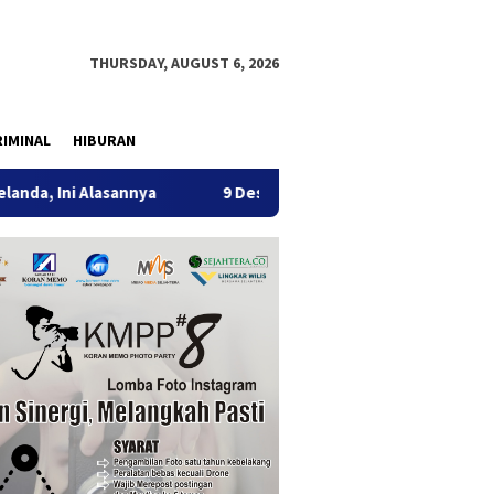
THURSDAY, AUGUST 6, 2026
IMINAL
HIBURAN
sannya
9 Desa di 6 Kecamatan Tulungagung Alami Kekerin