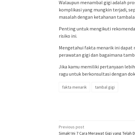
Walaupun menambal gigi adalah pros
komplikasi yang mungkin terjadi, se
masalah dengan ketahanan tambalan 
Penting untuk mengikuti rekomendas
risiko ini.
Mengetahui fakta menarik ini dap
perawatan gigi dan bagaimana tamba
Jika kamu memiliki pertanyaan lebih
ragu untuk berkonsultasi dengan dok
fakta menarik
tambal gigi
Post
Previous post
Simak! Ini 7 Cara Merawat Gigi yang Telah 