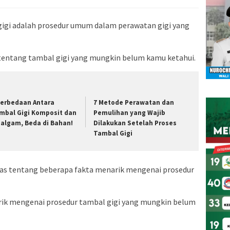
gigi adalah prosedur umum dalam perawatan gigi yang
tentang tambal gigi yang mungkin belum kamu ketahui.
Perbedaan Antara
7 Metode Perawatan dan
mbal Gigi Komposit dan
Pemulihan yang Wajib
algam, Beda di Bahan!
Dilakukan Setelah Proses
Tambal Gigi
as tentang beberapa fakta menarik mengenai prosedur
rik mengenai prosedur tambal gigi yang mungkin belum