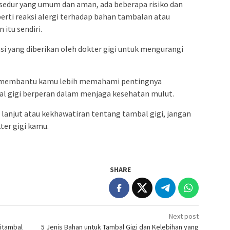
edur yang umum dan aman, ada beberapa risiko dan
perti reaksi alergi terhadap bahan tambalan atau
itu sendiri.
i yang diberikan oleh dokter gigi untuk mengurangi
at membantu kamu lebih memahami pentingnya
l gigi berperan dalam menjaga kesehatan mulut.
 lanjut atau kekhawatiran tentang tambal gigi, jangan
ter gigi kamu.
SHARE
Next post
Ditambal
5 Jenis Bahan untuk Tambal Gigi dan Kelebihan yang