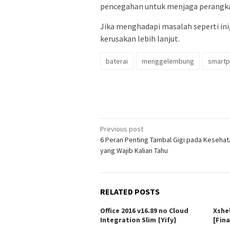
pencegahan untuk menjaga perangkat
Jika menghadapi masalah seperti ini
kerusakan lebih lanjut.
baterai
menggelembung
smart
Post
Previous post
6 Peran Penting Tambal Gigi pada Kesehat
navigation
yang Wajib Kalian Tahu
RELATED POSTS
Office 2016 v16.89 no Cloud
Xshe
Integration Slim {Yify}
[Fina