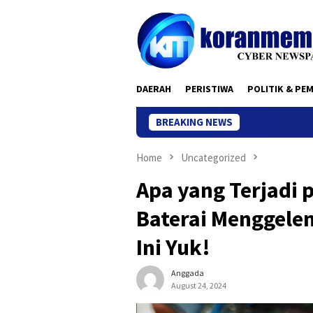
Skip
to
content
DAERAH
PERISTIWA
POLITIK & PE
BREAKING NEWS
Kantor
Home
Uncategorized
Apa yang Terjadi
Baterai Menggele
Ini Yuk!
Anggada
August 24, 2024