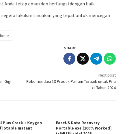
 Anda tetap aman dan berfungsi dengan baik.
, segera lakukan tindakan yang tepat untuk mencegah
phone
SHARE
Next post
an Gigi
Rekomendasi 10 Produk Parfum Terbaik untuk Pria
di Tahun 2024
ll Plus Crack + Keygen
EaseUS Data Recovery
l] Stable Instant
Portable exe [100% Worked]
(x64) [Stable] 2026