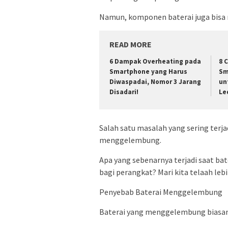
Namun, komponen baterai juga bisa m
READ MORE
6 Dampak Overheating pada
8 
Smartphone yang Harus
Sm
Diwaspadai, Nomor 3 Jarang
un
Disadari!
Le
Salah satu masalah yang sering terj
menggelembung.
Apa yang sebenarnya terjadi saat 
bagi perangkat? Mari kita telaah leb
Penyebab Baterai Menggelembung
Baterai yang menggelembung biasany