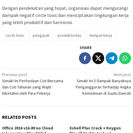
Dengan pendekatan yang tepat, organisasi dapat mengurangi
dampak negatif circle toxic dan menciptakan lingkungan kerja
yang lebih produktif dan harmonis.
circle toxic
pengaruh
produktivitas
tempat kerja
SHARE
Post
Previous post
Next post
Simak! Ini Perbedaan Cuti Bersama
Simak! Ini 5 Dampak Banyaknya
navigation
dan Cuti Tahunan yang Wajib
Pengangguran Terhadap Angka
Diketahui oleh Para Pekerja
Kemiskinan di Suatu Daerah
RELATED POSTS
Office 2016 v16.89 no Cloud
Xshell Plus Crack + Keygen