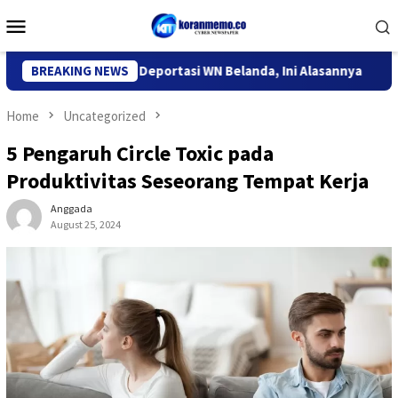
Skip
Mobile
to
Menu
content
migrasi Kediri Deportasi WN Belanda, Ini Alasannya
BREAKING NEWS
9 Des
Home
Uncategorized
5 Pengaruh Circle Toxic pada
Produktivitas Seseorang Tempat Kerja
Anggada
August 25, 2024