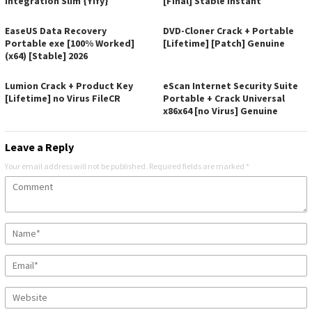
Integration Slim {Yify}
[Final] Stable Instant
EaseUS Data Recovery
DVD-Cloner Crack + Portable
Portable exe [100% Worked]
[Lifetime] [Patch] Genuine
(x64) [Stable] 2026
Lumion Crack + Product Key
eScan Internet Security Suite
[Lifetime] no Virus FileCR
Portable + Crack Universal
x86x64 [no Virus] Genuine
Leave a Reply
Your email address will not be published.
Required fields are marked
*