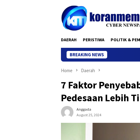
Skip
to
content
DAERAH
PERISTIWA
POLITIK & PE
BREAKING NEWS
Home
Daerah
7 Faktor Penyeba
Pedesaan Lebih Ti
Anggada
August 25, 2024