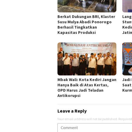
Berkat Dukungan BRI, Klaster
Lang
Susu Mulya Abadi Ponorogo
Stun
Berhasil Tingkatkan
Kedi
Kapasitas Produksi
Jati
Mbak Wali: Kota Kediri Jangan
Jadi
Hanya Baik di Atas Kertas,
Saat
OPD Harus Jadi Teladan
Kur
Antikorupsi
Leave a Reply
Your email address will not be published.
Required