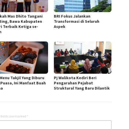
kah Mas Dhito Tangani
BRI Fokus Jalankan
ting, Bawa Kabupaten
Transformasi di Seluruh
ri Terbaik Ketiga se-
Aspek
m
 Menu Takjil Yang Diburu
Pj Walikota Kediri Beri
 Puasa, Ini Manfaat Buah
Pengarahan Pejabat
ma
Struktural Yang Baru Dilantik
 fields are marked
*