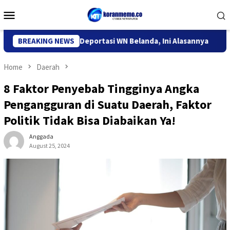
Skip
Mobile
to
Menu
content
igrasi Kediri Deportasi WN Belanda, Ini Alasannya
BREAKING NEWS
9 Desa 
Home
Daerah
8 Faktor Penyebab Tingginya Angka
Pengangguran di Suatu Daerah, Faktor
Politik Tidak Bisa Diabaikan Ya!
Anggada
August 25, 2024