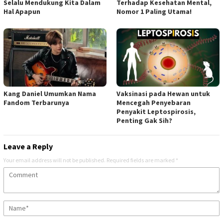
Selalu Mendukung Kita Dalam
Terhadap Kesehatan Mental,
Hal Apapun
Nomor 1 Paling Utama!
Kang Daniel Umumkan Nama
Vaksinasi pada Hewan untuk
Fandom Terbarunya
Mencegah Penyebaran
Penyakit Leptospirosis,
Penting Gak Sih?
Leave a Reply
Your email address will not be published.
Required fields are marked
*