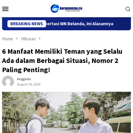
Skip
Mobile
to
Menu
content
si Kediri Deportasi WN Belanda, Ini Alasannya
BREAKING NEWS
9 Desa di 
Home
Hiburan
6 Manfaat Memiliki Teman yang Selalu
Ada dalam Berbagai Situasi, Nomor 2
Paling Penting!
Anggada
August 29, 2024