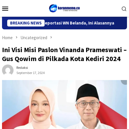
Skip
Mobile
to
Menu
content
grasi Kediri Deportasi WN Belanda, Ini Alasannya
BREAKING NEWS
9 Desa 
Home
Uncategorized
Ini Visi Misi Paslon Vinanda Prameswati –
Gus Qowim di Pilkada Kota Kediri 2024
Redaksi
September 17, 2024