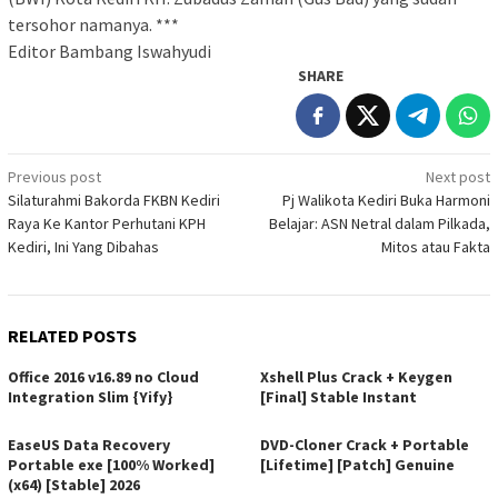
tersohor namanya. ***
Editor Bambang Iswahyudi
SHARE
Post
Previous post
Next post
Silaturahmi Bakorda FKBN Kediri
Pj Walikota Kediri Buka Harmoni
navigation
Raya Ke Kantor Perhutani KPH
Belajar: ASN Netral dalam Pilkada,
Kediri, Ini Yang Dibahas
Mitos atau Fakta
RELATED POSTS
Office 2016 v16.89 no Cloud
Xshell Plus Crack + Keygen
Integration Slim {Yify}
[Final] Stable Instant
EaseUS Data Recovery
DVD-Cloner Crack + Portable
Portable exe [100% Worked]
[Lifetime] [Patch] Genuine
(x64) [Stable] 2026