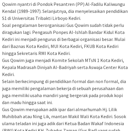
Qowim nyantri di Pondok Pesantren (PP) Al-Fadilu Kaliwungu
Kendal (1989-1997). Selanjutnya, dia menyelesaikan pendidikan
S1 di Universitas Tribakti Lirboyo Kediri.
Soal pengalaman berorganisasi Gus Qowim sudah tidak perlu
diragukan lagi. Pengasuh Ponpes Al-Ishlah Bandar Kidul Kota
Kediri ini menjadi pengurus di berbagai organisasi besar. Mulai
dari Baznas Kota Kediri, MUI Kota Kediri, FKUB Kota Kediri
hingga Sekretaris RMI Kota Kediri.
Gus Qowim juga menjadi Komite Sekolah MTsN 1 Kota Kediri,
Kepala Madrasah Diniyah Al-Badriyah serta Aswaja Center Kota
Kediri.
Selain berkecimpung di pendidikan formal dan non formal, dia
juga memiliki pengalaman bekerja di sebuah perusahaan dan
juga memiliki usaha mandiri yang bergerak pada produk kopi
dan madu hingga saat ini.
Gus Qowim merupakan adik ipar dari almarhumah Hj. Lilik
Muhibbah atau Ning Lik, mantan Wakil Wali Kota Kediri. Sosok
ulama teladan ini juga adik dari Ketua Badan Wakaf Indonesia
(BWI) Kota Kediri KH. Zubadus Zaman (Gus Bad) yang sudah