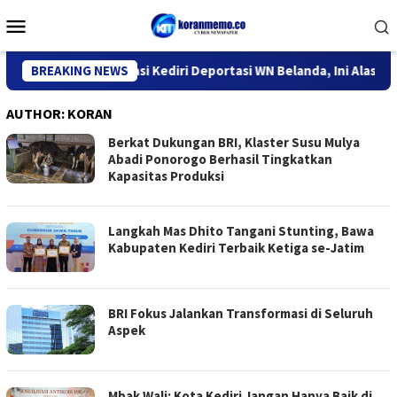
Skip
Mobile
to
Menu
content
Kantor Imigrasi Kediri Deportasi WN Belanda, Ini Alasannya
BREAKING NEWS
AUTHOR:
KORAN
Berkat Dukungan BRI, Klaster Susu Mulya
Abadi Ponorogo Berhasil Tingkatkan
Kapasitas Produksi
Langkah Mas Dhito Tangani Stunting, Bawa
Kabupaten Kediri Terbaik Ketiga se-Jatim
BRI Fokus Jalankan Transformasi di Seluruh
Aspek
Mbak Wali: Kota Kediri Jangan Hanya Baik di