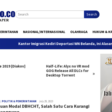
Search
MERINTAHAN
NASIONAL/INTERNASIONAL
OLAHRAGA
HUKUM & KR
Kantor Imigrasi Kediri Deportasi WN Belanda, Ini Alasannya
e 2019 [Diakov]
Half-Life: Alyx no VR mod
Clair 
GOG Release All DLCs for
Deluxe
»
Desktop Torrent
Versio
Windo
redaksi
H
,
POLITIK & PEMERINTAHAN
July 29, 2023
uan Modal DBHCHT, Salah Satu Cara Kurangi
gangguran