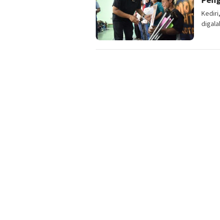
Kedir
digala