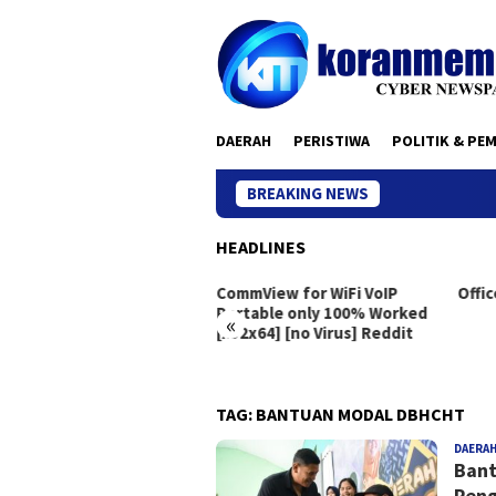
Skip
to
content
DAERAH
PERISTIWA
POLITIK & PE
BREAKING NEWS
HEADLINES
eton Live Portable exe
CommView for WiFi VoIP
Offic
dows 10 [x86x64]
Portable only 100% Worked
«
[x32x64] [no Virus] Reddit
TAG:
BANTUAN MODAL DBHCHT
DAERA
Bant
Pen