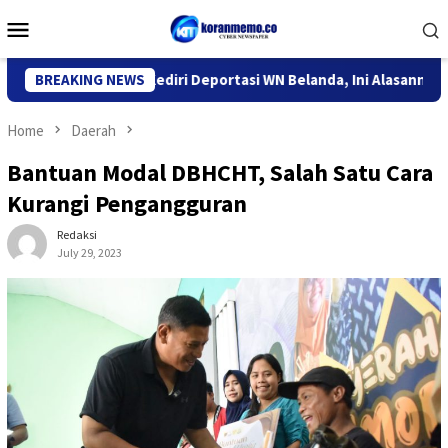
Skip
Mobile
to
Menu
content
or Imigrasi Kediri Deportasi WN Belanda, Ini Alasannya
BREAKING NEWS
9 
Home
Daerah
Bantuan Modal DBHCHT, Salah Satu Cara
Kurangi Pengangguran
Redaksi
July 29, 2023