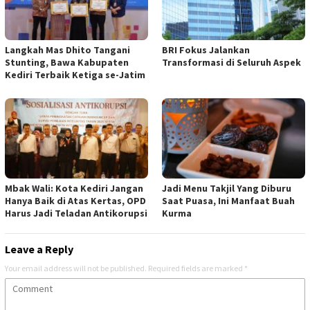
Langkah Mas Dhito Tangani
BRI Fokus Jalankan
Stunting, Bawa Kabupaten
Transformasi di Seluruh Aspek
Kediri Terbaik Ketiga se-Jatim
Mbak Wali: Kota Kediri Jangan
Jadi Menu Takjil Yang Diburu
Hanya Baik di Atas Kertas, OPD
Saat Puasa, Ini Manfaat Buah
Harus Jadi Teladan Antikorupsi
Kurma
Leave a Reply
Your email address will not be published.
Required fields are marked
*