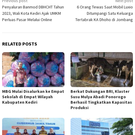
Post
Previous post
Next post
Penyaluran Banmod DBHCHT Tahun
6 Orang Tewas Saat Mobil Luxio
navigation
2023, Wali Kota Kediri Ajak UMKM
Ditumpangi Satu Keluarga
Perluas Pasar Melalui Online
Tertabrak KA Dhoho di Jombang
RELATED POSTS
MBG Mulai Disalurkan ke Empat
Berkat Dukungan BRI, Klaster
Sekolah di Empat Wilayah
Susu Mulya Abadi Ponorogo
Kabupaten Kediri
Berhasil Tingkatkan Kapasitas
Produksi