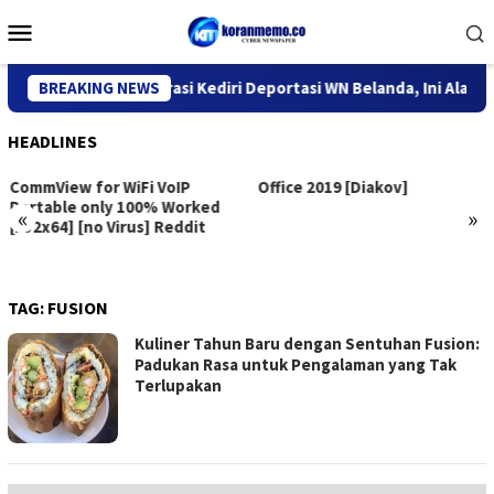
Skip
Mobile
to
Menu
content
Kantor Imigrasi Kediri Deportasi WN Belanda, Ini Alasannya
BREAKING NEWS
HEADLINES
CommView for WiFi VoIP
Office 2019 [Diakov]
Portable only 100% Worked
«
»
[x32x64] [no Virus] Reddit
TAG:
FUSION
Kuliner Tahun Baru dengan Sentuhan Fusion:
Padukan Rasa untuk Pengalaman yang Tak
Terlupakan