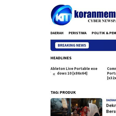
Skip
to
content
DAERAH
PERISTIWA
POLITIK & PE
BREAKING NEWS
HEADLINES
be Premiere Pro Portable
Ableton Live Portable exe
Comm
«
 PC [Full] .zip
Windows 10 [x86x64]
Port
[x32x
TAG:
PRODUK
DAERA
Dekr
Bers