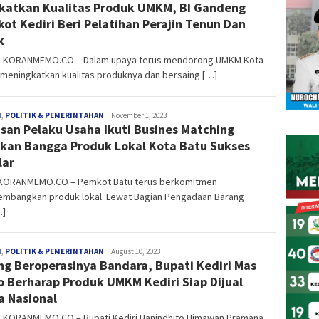
katkan Kualitas Produk UMKM, BI Gandeng
ot Kediri Beri Pelatihan Perajin Tenun Dan
k
i, KORANMEMO.CO – Dalam upaya terus mendorong UMKM Kota
 meningkatkan kualitas produknya dan bersaing […]
redaksi
H
,
POLITIK & PEMERINTAHAN
November 1, 2023
san Pelaku Usaha Ikuti Busines Matching
kan Bangga Produk Lokal Kota Batu Sukses
lar
 KORANMEMO.CO – Pemkot Batu terus berkomitmen
mbangkan produk lokal. Lewat Bagian Pengadaan Barang
…]
redaksi
H
,
POLITIK & PEMERINTAHAN
August 10, 2023
ng Beroperasinya Bandara, Bupati Kediri Mas
o Berharap Produk UMKM Kediri Siap Dijual
a Nasional
i, KORANMEMO.CO – Bupati Kediri Hanindhito Himawan Pramana