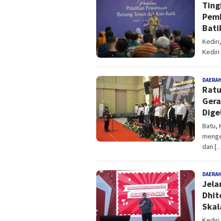
Ting
Pemk
Bati
Kedir
Kediri
DAERA
Ratu
Gera
Dige
Batu,
menge
dan [
DAERA
Jela
Dhit
Skal
Kedir