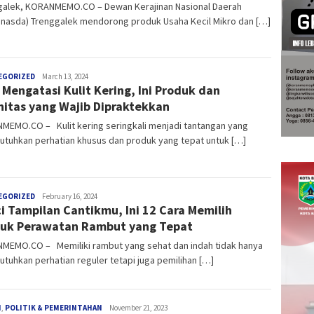
galek, KORANMEMO.CO – Dewan Kerajinan Nasional Daerah
anasda) Trenggalek mendorong produk Usaha Kecil Mikro dan […]
anggada
EGORIZED
March 13, 2024
 Mengatasi Kulit Kering, Ini Produk dan
nitas yang Wajib Dipraktekkan
MEMO.CO – Kulit kering seringkali menjadi tantangan yang
tuhkan perhatian khusus dan produk yang tepat untuk […]
anggada
EGORIZED
February 16, 2024
i Tampilan Cantikmu, Ini 12 Cara Memilih
uk Perawatan Rambut yang Tepat
MEMO.CO – Memiliki rambut yang sehat dan indah tidak hanya
uhkan perhatian reguler tetapi juga pemilihan […]
redaksi
H
,
POLITIK & PEMERINTAHAN
November 21, 2023