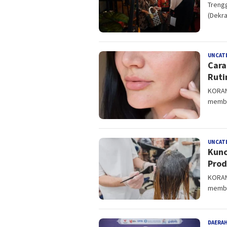
Treng
(Dekr
UNCAT
Cara
Ruti
KORAN
membu
UNCAT
Kunc
Prod
KORAN
membut
DAERA