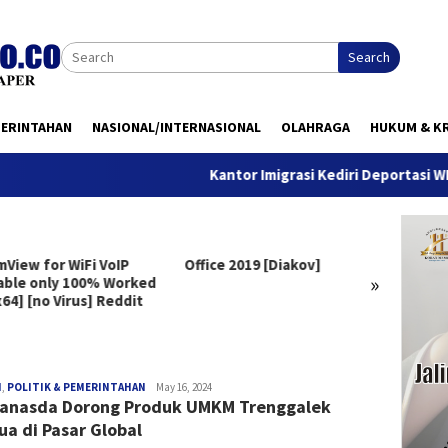
Search
MERINTAHAN
NASIONAL/INTERNASIONAL
OLAHRAGA
HUKUM & KR
Kantor Imigrasi Kediri Deportasi WN Beland
View for WiFi VoIP
Office 2019 [Diakov]
Half-L
»
able only 100% Worked
GOG Re
64] [no Virus] Reddit
Deskt
redaksi
H
,
POLITIK & PEMERINTAHAN
May 16, 2024
anasda Dorong Produk UMKM Trenggalek
ua di Pasar Global