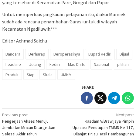
yang tersebar di Kecamatan Pare, Grogol dan Papar.
Untuk memperluas jangkauan pelayanan itu, diakui Mamiek
sudah ada rencana penambahan Garasi untuk di wilayah
Kecamatan Ngadiluwih.***
Editor Achmad Saichu
Bandara
Berharap
Beroperasinya
Bupati Kediri
Dijual
headline
Jelang
kediri
Mas Dhito
Nasional
pilihan
Produk
Siap
Skala
UMKM
SHARE
Post
Previous post
Next post
Pengerjaan Akses Menuju
Kasdam V/Brawijaya Pimpin
navigation
Jembatan Mrican Ditargetkan
Upacara Penutupan TMMD Ke-117,
Selesai Akhir Tahun
Dilanjut Tinjau Hasil Pembangunan