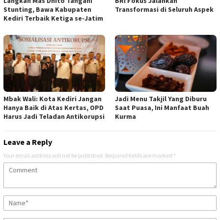
Langkah Mas Dhito Tangani
BRI Fokus Jalankan
Stunting, Bawa Kabupaten
Transformasi di Seluruh Aspek
Kediri Terbaik Ketiga se-Jatim
Mbak Wali: Kota Kediri Jangan
Jadi Menu Takjil Yang Diburu
Hanya Baik di Atas Kertas, OPD
Saat Puasa, Ini Manfaat Buah
Harus Jadi Teladan Antikorupsi
Kurma
Leave a Reply
Your email address will not be published.
Required fields are marked
*