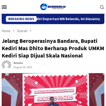
Skip
Mobile
to
Menu
content
 Imigrasi Kediri Deportasi WN Belanda, Ini Alasannya
BREAKING NEWS
9 De
Home
Daerah
Jelang Beroperasinya Bandara, Bupati
Kediri Mas Dhito Berharap Produk UMKM
Kediri Siap Dijual Skala Nasional
Redaksi
August 10, 2023