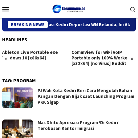
Skip
Mobile
to
Menu
content
Kantor Imigrasi Kediri Deportasi WN Belanda, Ini Alasannya
BREAKING NEWS
HEADLINES
Ableton Live Portable exe
CommView for WiFi VoIP
«
»
Windows 10 [x86x64]
Portable only 100% Worked
[x32x64] [no Virus] Reddit
TAG:
PROGRAM
PJ Wali Kota Kediri Beri Cara Mengolah Bahan
Pangan Dengan Bijak saat Launching Program
PKK Sigap
Mas Dhito Apresiasi Program ‘Di Kediri’
Terobosan Kantor Imigrasi