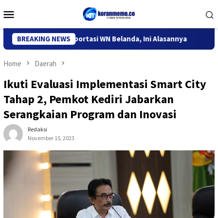
Skip
Mobile
to
Menu
content
si Kediri Deportasi WN Belanda, Ini Alasannya
BREAKING NEWS
9 Desa di 
Home
Daerah
Ikuti Evaluasi Implementasi Smart City
Tahap 2, Pemkot Kediri Jabarkan
Serangkaian Program dan Inovasi
Redaksi
November 15, 2023