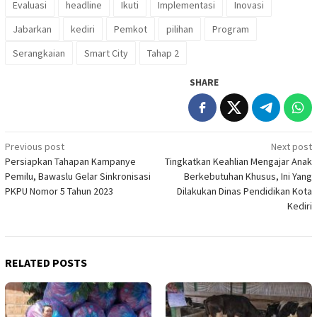
Evaluasi
headline
Ikuti
Implementasi
Inovasi
Jabarkan
kediri
Pemkot
pilihan
Program
Serangkaian
Smart City
Tahap 2
SHARE
Post
Previous post
Next post
Persiapkan Tahapan Kampanye
Tingkatkan Keahlian Mengajar Anak
navigation
Pemilu, Bawaslu Gelar Sinkronisasi
Berkebutuhan Khusus, Ini Yang
PKPU Nomor 5 Tahun 2023
Dilakukan Dinas Pendidikan Kota
Kediri
RELATED POSTS