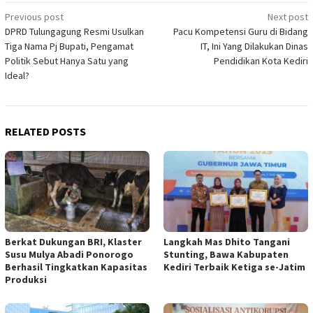
Post
Previous post
Next post
DPRD Tulungagung Resmi Usulkan
Pacu Kompetensi Guru di Bidang
navigation
Tiga Nama Pj Bupati, Pengamat
IT, Ini Yang Dilakukan Dinas
Politik Sebut Hanya Satu yang
Pendidikan Kota Kediri
Ideal?
RELATED POSTS
Berkat Dukungan BRI, Klaster
Langkah Mas Dhito Tangani
Susu Mulya Abadi Ponorogo
Stunting, Bawa Kabupaten
Berhasil Tingkatkan Kapasitas
Kediri Terbaik Ketiga se-Jatim
Produksi