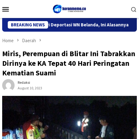
Skip
Mobile
to
Menu
content
igrasi Kediri Deportasi WN Belanda, Ini Alasannya
BREAKING NEWS
9 Desa
Home
Daerah
Miris, Perempuan di Blitar Ini Tabrakkan
Dirinya ke KA Tepat 40 Hari Peringatan
Kematian Suami
Redaksi
August 10, 2023