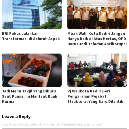
BRI Fokus Jalankan
Mbak Wali: Kota Kediri Jangan
Transformasi di Seluruh Aspek
Hanya Baik di Atas Kertas, OPD
Harus Jadi Teladan Antikorupsi
Jadi Menu Takjil Yang Diburu
Pj Walikota Kediri Beri
Saat Puasa, Ini Manfaat Buah
Pengarahan Pejabat
Kurma
Struktural Yang Baru Dilantik
Leave a Reply
Your email address will not be published.
Required fields are marked
*