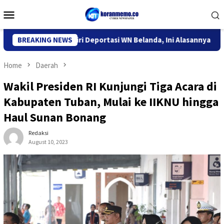
Skip
Mobile
to
Menu
content
Imigrasi Kediri Deportasi WN Belanda, Ini Alasannya
BREAKING NEWS
9 De
Home
Daerah
Wakil Presiden RI Kunjungi Tiga Acara di
Kabupaten Tuban, Mulai ke IIKNU hingga
Haul Sunan Bonang
Redaksi
August 10, 2023