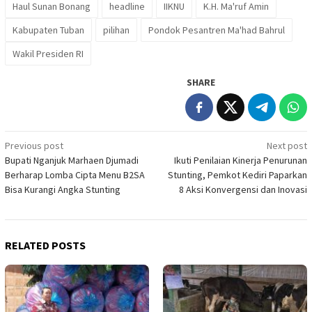
Haul Sunan Bonang
headline
IIKNU
K.H. Ma'ruf Amin
Kabupaten Tuban
pilihan
Pondok Pesantren Ma'had Bahrul
Wakil Presiden RI
SHARE
Post
Previous post
Next post
Bupati Nganjuk Marhaen Djumadi
Ikuti Penilaian Kinerja Penurunan
navigation
Berharap Lomba Cipta Menu B2SA
Stunting, Pemkot Kediri Paparkan
Bisa Kurangi Angka Stunting
8 Aksi Konvergensi dan Inovasi
RELATED POSTS