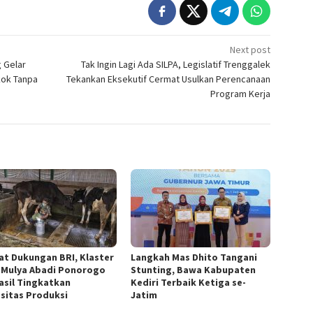
Next post
 Gelar
Tak Ingin Lagi Ada SILPA, Legislatif Trenggalek
kok Tanpa
Tekankan Eksekutif Cermat Usulkan Perencanaan
Program Kerja
at Dukungan BRI, Klaster
Langkah Mas Dhito Tangani
 Mulya Abadi Ponorogo
Stunting, Bawa Kabupaten
asil Tingkatkan
Kediri Terbaik Ketiga se-
sitas Produksi
Jatim