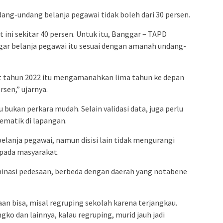
ng-undang belanja pegawai tidak boleh dari 30 persen.
 ini sekitar 40 persen. Untuk itu, Banggar – TAPD
r belanja pegawai itu sesuai dengan amanah undang-
 tahun 2022 itu mengamanahkan lima tahun ke depan
rsen,” ujarnya.
kan perkara mudah. Selain validasi data, juga perlu
ematik di lapangan.
elanja pegawai, namun disisi lain tidak mengurangi
epada masyarakat.
minasi pedesaan, berbeda dengan daerah yang notabene
aan bisa, misal regruping sekolah karena terjangkau.
ko dan lainnya, kalau regruping, murid jauh jadi