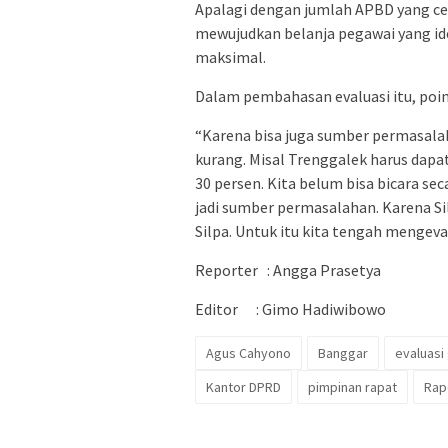
Apalagi dengan jumlah APBD yang c
mewujudkan belanja pegawai yang i
maksimal.
Dalam pembahasan evaluasi itu, poin
“Karena bisa juga sumber permasalah
kurang. Misal Trenggalek harus dapa
30 persen. Kita belum bisa bicara se
jadi sumber permasalahan. Karena Sil
Silpa. Untuk itu kita tengah mengev
Reporter : Angga Prasetya
Editor : Gimo Hadiwibowo
Agus Cahyono
Banggar
evaluasi
Kantor DPRD
pimpinan rapat
Rap