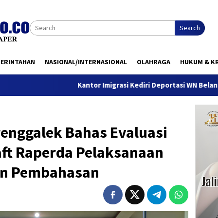
Search
MERINTAHAN
NASIONAL/INTERNASIONAL
OLAHRAGA
HUKUM & KR
Kantor Imigrasi Kediri Deportasi WN Belanda, Ini Alasannya
renggalek Bahas Evaluasi
aft Raperda Pelaksanaan
oin Pembahasan