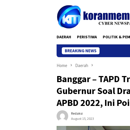
Skip
to
content
DAERAH
PERISTIWA
POLITIK & PE
BREAKING NEWS
Home
Daerah
Banggar – TAPD T
Gubernur Soal Dr
APBD 2022, Ini P
Redaksi
August 15, 2023