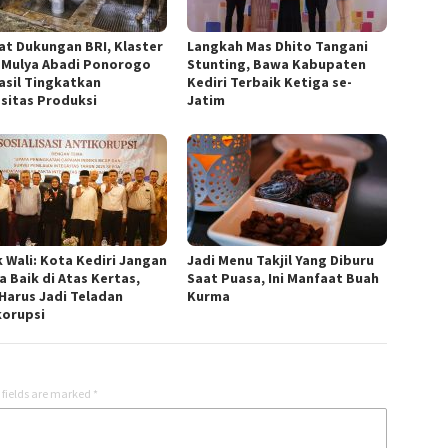
at Dukungan BRI, Klaster
Langkah Mas Dhito Tangani
 Mulya Abadi Ponorogo
Stunting, Bawa Kabupaten
asil Tingkatkan
Kediri Terbaik Ketiga se-
sitas Produksi
Jatim
 Wali: Kota Kediri Jangan
Jadi Menu Takjil Yang Diburu
a Baik di Atas Kertas,
Saat Puasa, Ini Manfaat Buah
Harus Jadi Teladan
Kurma
korupsi
 fields are marked
*