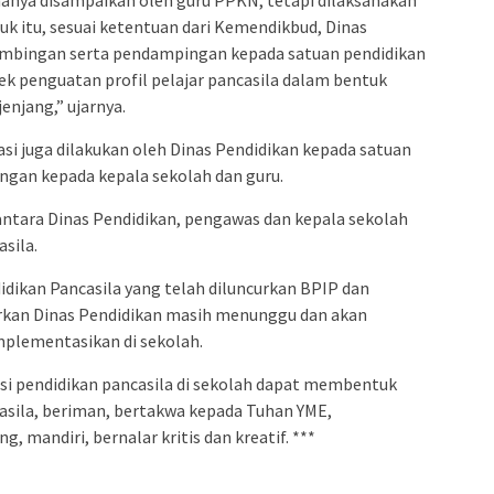
 hanya disampaikan oleh guru PPKN, tetapi dilaksanakan
uk itu, sesuai ketentuan dari Kemendikbud, Dinas
imbingan serta pendampingan kepada satuan pendidikan
k penguatan profil pelajar pancasila dalam bentuk
njang,” ujarnya.
asi juga dilakukan oleh Dinas Pendidikan kepada satuan
gan kepada kepala sekolah dan guru.
i antara Dinas Pendidikan, pengawas dan kepala sekolah
sila.
dikan Pancasila yang telah diluncurkan BPIP dan
kan Dinas Pendidikan masih menunggu dan akan
mplementasikan di sekolah.
i pendidikan pancasila di sekolah dapat membentuk
asila, beriman, bertakwa kepada Tuhan YME,
 mandiri, bernalar kritis dan kreatif. ***