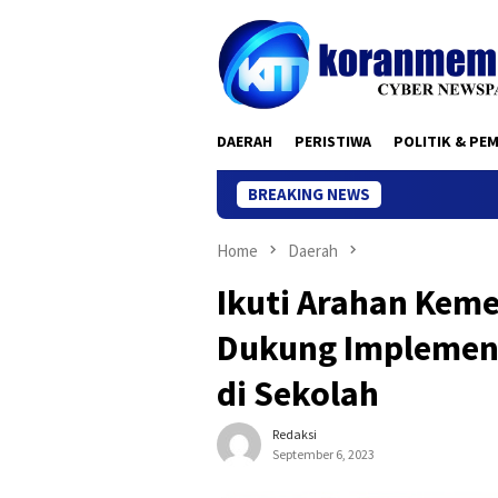
Skip
to
content
DAERAH
PERISTIWA
POLITIK & PE
BREAKING NEWS
Home
Daerah
Ikuti Arahan Keme
Dukung Implement
di Sekolah
Redaksi
September 6, 2023