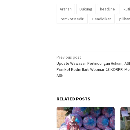
Arahan
Dukung
headline
Ikuti
Pemkot Kediri
Pendidikan
piliha
Post
Previous post
Update Wawasan Perlindungan Hukum, AS
navigation
Pemkot Kediri Ikuti Webinar-28 KORPRI M
ASN
RELATED POSTS