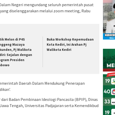
 Dalam Negeri mengundang seluruh pemerintah pusat
 yang diselenggarakan melalui zoom meeting, Rabu
tik Melon di P4S
Buka Workshop Kepemudaan
nggeng Mazaya
Kota Kediri, Ini Arahan Pj
kunden, Pj Walikota
Walikota Kediri
diri: Sejalan dengan
ogram Presiden
abowo
emerintah Daerah Dalam Mendukung Penerapan
ikan’.
dari Badan Pembinaan Ideologi Pancasila (BPIP), Dinas
 Jawa Tengah, Universitas Padjajaran serta Kemendikbud