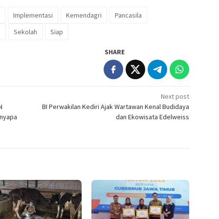
Implementasi
Kemendagri
Pancasila
n
Sekolah
Siap
SHARE
Next post
N
BI Perwakilan Kediri Ajak Wartawan Kenal Budidaya
enyapa
dan Ekowisata Edelweiss