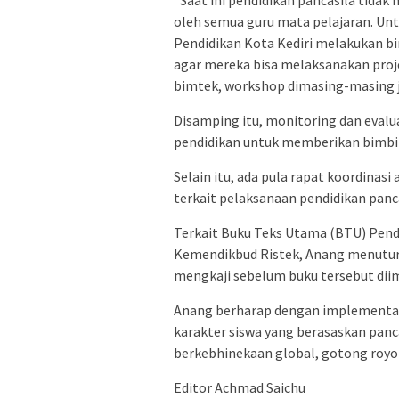
“Saat ini pendidikan pancasila tidak
oleh semua guru mata pelajaran. Unt
Pendidikan Kota Kediri melakukan b
agar mereka bisa melaksanakan proje
bimtek, workshop dimasing-masing je
Disamping itu, monitoring dan evalu
pendidikan untuk memberikan bimbin
Selain itu, ada pula rapat koordinas
terkait pelaksanaan pendidikan panca
Terkait Buku Teks Utama (BTU) Pendi
Kemendikbud Ristek, Anang menutur
mengkaji sebelum buku tersebut dii
Anang berharap dengan implementas
karakter siswa yang berasaskan panc
berkebhinekaan global, gotong royong,
Editor Achmad Saichu