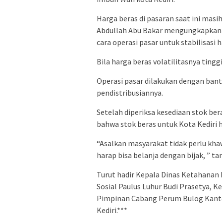
Harga beras di pasaran saat ini masih
Abdullah Abu Bakar mengungkapkan 
cara operasi pasar untuk stabilisasi h
Bila harga beras volatilitasnya ting
Operasi pasar dilakukan dengan bant
pendistribusiannya.
Setelah diperiksa kesediaan stok be
bahwa stok beras untuk Kota Kediri 
“Asalkan masyarakat tidak perlu kha
harap bisa belanja dengan bijak, ” ta
Turut hadir Kepala Dinas Ketahana
Sosial Paulus Luhur Budi Prasetya, 
Pimpinan Cabang Perum Bulog Kanto
Kediri.***