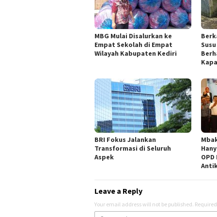
MBG Mulai Disalurkan ke
Berk
Empat Sekolah di Empat
Susu
Wilayah Kabupaten Kediri
Berh
Kapa
BRI Fokus Jalankan
Mbak
Transformasi di Seluruh
Hany
Aspek
OPD 
Anti
Leave a Reply
Your email address will not be published.
Required