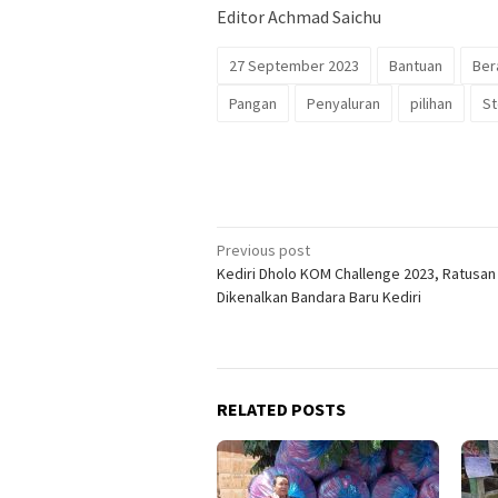
Editor Achmad Saichu
27 September 2023
Bantuan
Ber
Pangan
Penyaluran
pilihan
St
Post
Previous post
Kediri Dholo KOM Challenge 2023, Ratusan 
navigation
Dikenalkan Bandara Baru Kediri
RELATED POSTS