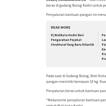
beras di gudang Bulog Kediri untuk p
Penyaluran bantuan pangan ini mer
READ MORE
Pj Walikota Kediri Beri
Pe
Pengarahan Pejabat
La
Struktural Yang Baru Dilantik
Pa
Ke
Pr
Pr
Pada saat di Gudang Bulog, Wali Kot
pangan memiliki kemasan 10 kg. Kual
Penyaluran beras untuk bantuan pan
“Mekanisme penyaluran bantuan panga
imbuh Wali kota Kediri.