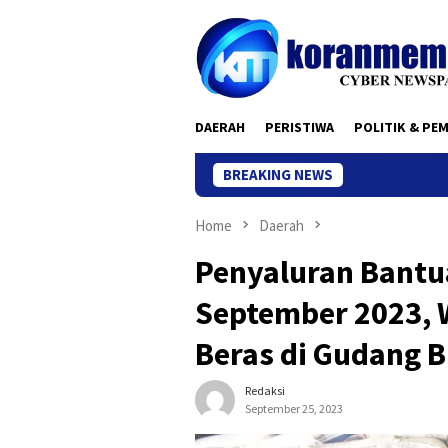
Skip
to
content
DAERAH
PERISTIWA
POLITIK & PE
BREAKING NEWS
Home
Daerah
Penyaluran Bantu
September 2023, W
Beras di Gudang B
Redaksi
September 25, 2023