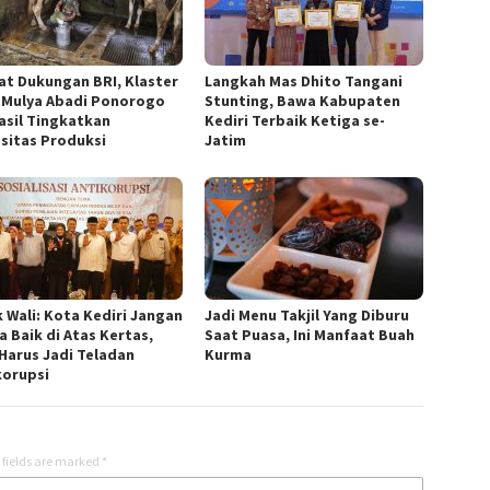
at Dukungan BRI, Klaster
Langkah Mas Dhito Tangani
 Mulya Abadi Ponorogo
Stunting, Bawa Kabupaten
asil Tingkatkan
Kediri Terbaik Ketiga se-
sitas Produksi
Jatim
 Wali: Kota Kediri Jangan
Jadi Menu Takjil Yang Diburu
a Baik di Atas Kertas,
Saat Puasa, Ini Manfaat Buah
Harus Jadi Teladan
Kurma
korupsi
 fields are marked
*