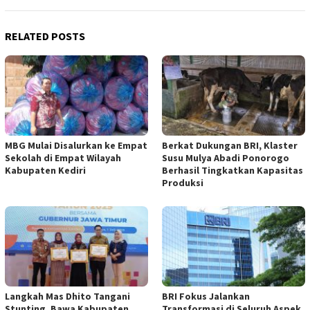
RELATED POSTS
MBG Mulai Disalurkan ke Empat
Berkat Dukungan BRI, Klaster
Sekolah di Empat Wilayah
Susu Mulya Abadi Ponorogo
Kabupaten Kediri
Berhasil Tingkatkan Kapasitas
Produksi
Langkah Mas Dhito Tangani
BRI Fokus Jalankan
Stunting, Bawa Kabupaten
Transformasi di Seluruh Aspek