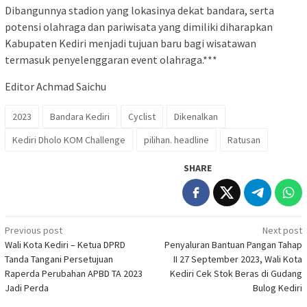
Dibangunnya stadion yang lokasinya dekat bandara, serta
potensi olahraga dan pariwisata yang dimiliki diharapkan
Kabupaten Kediri menjadi tujuan baru bagi wisatawan
termasuk penyelenggaran event olahraga.***
Editor Achmad Saichu
2023
Bandara Kediri
Cyclist
Dikenalkan
Kediri Dholo KOM Challenge
pilihan. headline
Ratusan
SHARE
Post
Previous post
Next post
Wali Kota Kediri – Ketua DPRD
Penyaluran Bantuan Pangan Tahap
navigation
Tanda Tangani Persetujuan
II 27 September 2023, Wali Kota
Raperda Perubahan APBD TA 2023
Kediri Cek Stok Beras di Gudang
Jadi Perda
Bulog Kediri