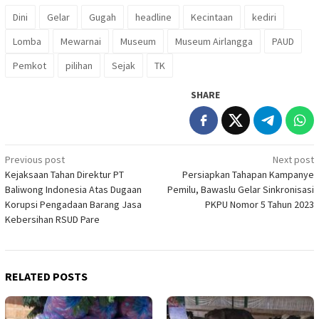
Dini
Gelar
Gugah
headline
Kecintaan
kediri
Lomba
Mewarnai
Museum
Museum Airlangga
PAUD
Pemkot
pilihan
Sejak
TK
SHARE
Post
Previous post
Next post
Kejaksaan Tahan Direktur PT
Persiapkan Tahapan Kampanye
navigation
Baliwong Indonesia Atas Dugaan
Pemilu, Bawaslu Gelar Sinkronisasi
Korupsi Pengadaan Barang Jasa
PKPU Nomor 5 Tahun 2023
Kebersihan RSUD Pare
RELATED POSTS