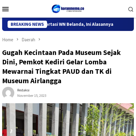
Skip
Mobile
to
Menu
content
 Kediri Deportasi WN Belanda, Ini Alasannya
BREAKING NEWS
9 Desa di 6 
Home
Daerah
Gugah Kecintaan Pada Museum Sejak
Dini, Pemkot Kediri Gelar Lomba
Mewarnai Tingkat PAUD dan TK di
Museum Airlangga
Redaksi
November 15, 2023