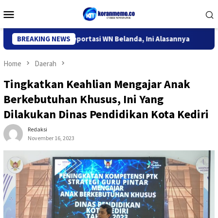
Skip
Mobile
to
Menu
content
asi Kediri Deportasi WN Belanda, Ini Alasannya
BREAKING NEWS
9 Desa di
Home
Daerah
Tingkatkan Keahlian Mengajar Anak
Berkebutuhan Khusus, Ini Yang
Dilakukan Dinas Pendidikan Kota Kediri
Redaksi
November 16, 2023