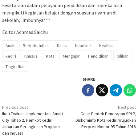
kesetaraan dalam pelayanan pendidikan dan mereka bisa
mengikuti kegiatan belajar dengan suasana nyaman di
sekolah,” imbuhnya.***
Editor Achmad Saichu
Anak
Berkebutuhan
Dinas
headline
Keahlian
kediri
Khusus
Kota
Mengajar
Pendidikan
pilihan
Tingkatkan
SHARE
Post
Previous post
Next post
Ikuti Evaluasi Implementasi Smart
Gelar Bimtek Penerapan SPLP,
navigation
City Tahap 2, Pemkot Kediri
Diskominfo Kota Kediri Wujudkan
Jabarkan Serangkaian Program
Perpres Nomor 95 Tahun 2018
dan Inovasi