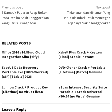
Post
Previous post
Next post
5 Dampak Paparan Asap Rokok
7 Makanan dan Minuman Yang
navigation
Pada Resiko Sakit Tenggorokan
Harus Dihindari Untuk Mencegah
Yang Harus Diwaspadai
Terjadinya Sakit Tenggorokan
RELATED POSTS
Office 2016 v16.89 no Cloud
Xshell Plus Crack + Keygen
Integration Slim {Yify}
[Final] Stable Instant
EaseUS Data Recovery
DVD-Cloner Crack + Portable
Portable exe [100% Worked]
[Lifetime] [Patch] Genuine
(x64) [Stable] 2026
Lumion Crack + Product Key
eScan Internet Security Suite
[Lifetime] no Virus FileCR
Portable + Crack Universal
x86x64 [no Virus] Genuine
Leave a Reply