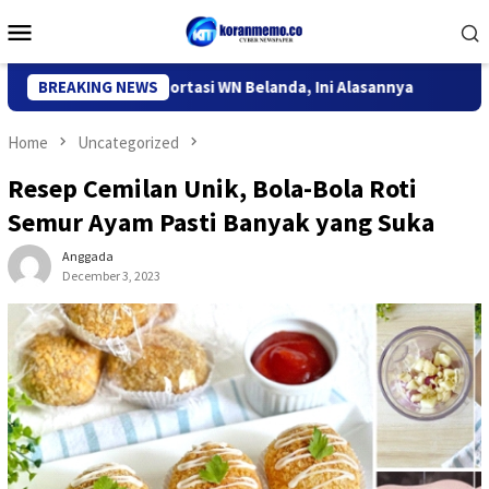
Skip
Mobile
to
Menu
content
grasi Kediri Deportasi WN Belanda, Ini Alasannya
BREAKING NEWS
9 Desa d
Home
Uncategorized
Resep Cemilan Unik, Bola-Bola Roti
Semur Ayam Pasti Banyak yang Suka
Anggada
December 3, 2023