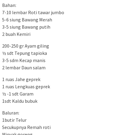
Bahan:
7-10 lembar Roti tawar jumbo
5-6 siung Bawang Merah
3-5 siung Bawang putih
2 buah Kemiri
200-250 gr Ayam giling
½ sdt Tepung tapioka
3-5 sdm Kecap manis
2 lembar Daun salam
1 ruas Jahe geprek
1 ruas Lengkuas geprek
½ -1 sdt Garam
1sdt Kaldu bubuk
Baluran:
1butir Telur
Secukupnya Remah roti
Minyak goreng