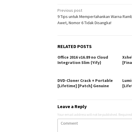
Post
Previous post
9 Tips untuk Mempertahankan Warna Ramb
navigation
Awet, Nomor 6 Tidak Disangka!
RELATED POSTS
Office 2016 v16.89 no Cloud
Xshe
Integration Slim {Yify}
[Fina
DVD-Cloner Crack + Portable
Lumi
[Lifetime] [Patch] Genuine
[Life
Leave a Reply
Your email address will not be published.
Required