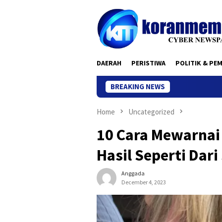
Skip
to
content
DAERAH
PERISTIWA
POLITIK & PE
BREAKING NEWS
Kantor 
Home
Uncategorized
10 Cara Mewarnai
Hasil Seperti Dari
Anggada
December 4, 2023