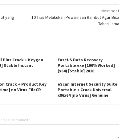
Next post
ut yang
10 Tips Melakukan Pewarnaan Rambut Agar Bisa
Tahan Lama
ll Plus Crack + Keygen
EaseUS Data Recovery
l] Stable Instant
Portable exe [100% Worked]
(x64) [Stable] 2026
on Crack + Product Key
eScan Internet Security Suite
time] no Virus FileCR
Portable + Crack Universal
x86x64 [no Virus] Genuine
 fields are marked
*