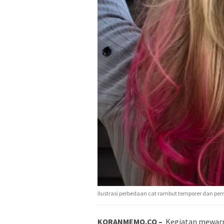
Ilustrasi perbedaan cat rambut temporer dan p
KORANMEMO.CO –
Kegiatan mewarna