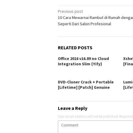
Post
Previous post
10 Cara Mewarnai Rambut di Rumah dengan
navigation
Seperti Dari Salon Profesional
RELATED POSTS
Office 2016 v16.89 no Cloud
Xshe
Integration Slim {Yify}
[Fina
DVD-Cloner Crack + Portable
Lumi
[Lifetime] [Patch] Genuine
[Life
Leave a Reply
Your email address will not be published.
Required