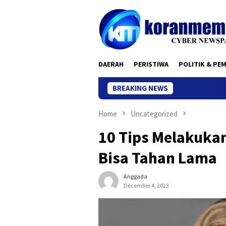
Skip
to
content
DAERAH
PERISTIWA
POLITIK & PE
BREAKING NEWS
Home
Uncategorized
10 Tips Melakuka
Bisa Tahan Lama
Anggada
December 4, 2023