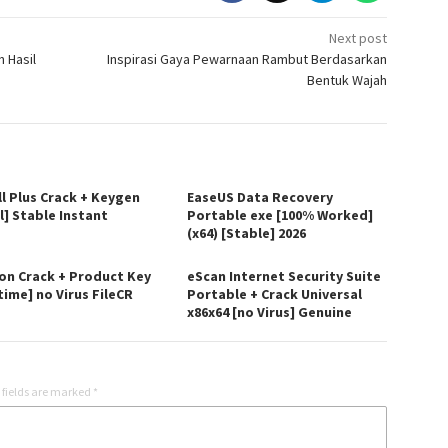
Next post
 Hasil
Inspirasi Gaya Pewarnaan Rambut Berdasarkan
Bentuk Wajah
ll Plus Crack + Keygen
EaseUS Data Recovery
l] Stable Instant
Portable exe [100% Worked]
(x64) [Stable] 2026
on Crack + Product Key
eScan Internet Security Suite
time] no Virus FileCR
Portable + Crack Universal
x86x64 [no Virus] Genuine
 fields are marked
*