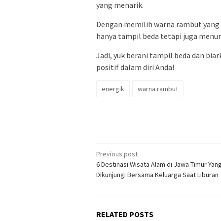
yang menarik.
Dengan memilih warna rambut yang m
hanya tampil beda tetapi juga menu
Jadi, yuk berani tampil beda dan bia
positif dalam diri Anda!
energik
warna rambut
Post
Previous post
6 Destinasi Wisata Alam di Jawa Timur Yan
navigation
Dikunjungi Bersama Keluarga Saat Liburan
RELATED POSTS