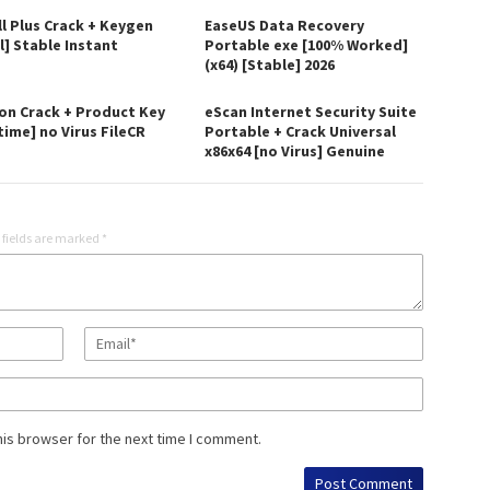
ll Plus Crack + Keygen
EaseUS Data Recovery
l] Stable Instant
Portable exe [100% Worked]
(x64) [Stable] 2026
on Crack + Product Key
eScan Internet Security Suite
time] no Virus FileCR
Portable + Crack Universal
x86x64 [no Virus] Genuine
 fields are marked
*
his browser for the next time I comment.