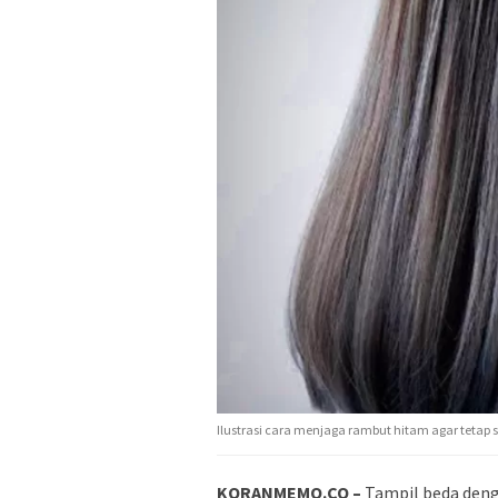
Ilustrasi cara menjaga rambut hitam agar tetap 
KORANMEMO.CO –
Tampil beda den