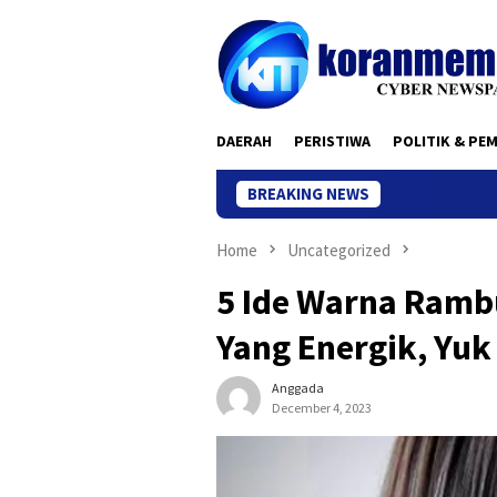
Skip
to
content
DAERAH
PERISTIWA
POLITIK & PE
BREAKING NEWS
Home
Uncategorized
5 Ide Warna Ramb
Yang Energik, Yuk
Anggada
December 4, 2023