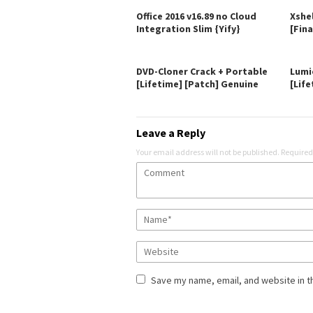
Office 2016 v16.89 no Cloud
Xshe
Integration Slim {Yify}
[Fina
DVD-Cloner Crack + Portable
Lumi
[Lifetime] [Patch] Genuine
[Life
Leave a Reply
Your email address will not be published.
Required
Save my name, email, and website in t